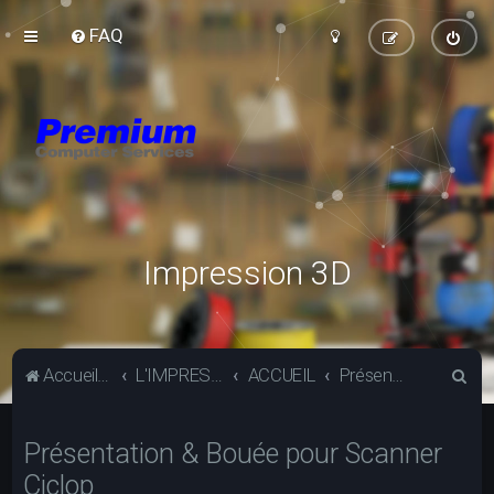
FAQ
Impression 3D
R
Accueil du forum
L'IMPRESSION 3D
ACCUEIL
Présentez-vous
e
c
Présentation & Bouée pour Scanner
h
Ciclop