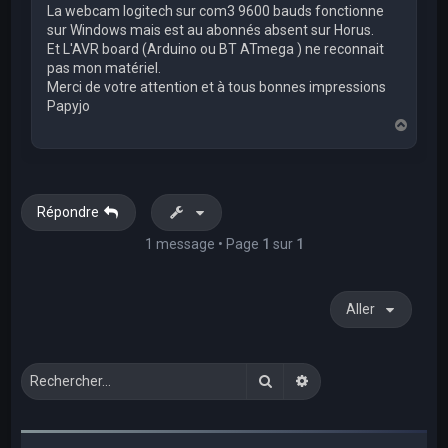
La webcam logitech sur com3 9600 bauds fonctionne
sur Windows mais est au abonnés absent sur Horus.
Et L'AVR board (Arduino ou BT ATmega ) ne reconnait
pas mon matériel.
Merci de votre attention et à tous bonnes impressions
Papyjo
H
a
u
t
Répondre
1 message • Page
1
sur
1
Aller
Rechercher
Recherche avancée