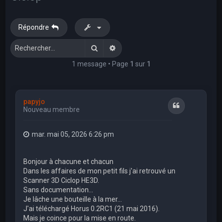
e
r
Répondre
c
h
Rechercher
Recherche avancée
e
1 message • Page
1
sur
1
r
papyjo
Citation
Nouveau membre
mar. mai 05, 2026 6:26 pm
Bonjour à chacune et chacun
Dans les affaires de mon petit fils j'ai retrouvé un
Scanner 3D Ciclop HE3D.
Sans documentation...
Je lâche une bouteille à la mer...
J'ai téléchargé Horus 0.2RC1 (21 mai 2016).
Mais je coince pour la mise en route.