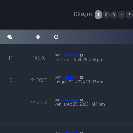
159 sujets
cher
echerche avancée
1
2
3
4
5
par
Jacques
11
16670
jeu. févr. 05, 2026 7:55 pm
par
Jacques
0
212838
lun. juil. 29, 2024 11:33 am
par
Jacques
1
242577
ven. août 25, 2023 1:44 pm
par
Jacques