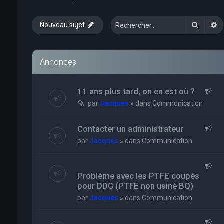
Recher
R
Nouveau sujet
Annonces
11 ans plus tard, on en est où ?
par
Jacques
» dans
Communication
Contacter un administrateur
par
Jacques
» dans
Communication
Problème avec les PTFE coupés
pour DDG (PTFE non usiné BQ)
par
Jacques
» dans
Communication