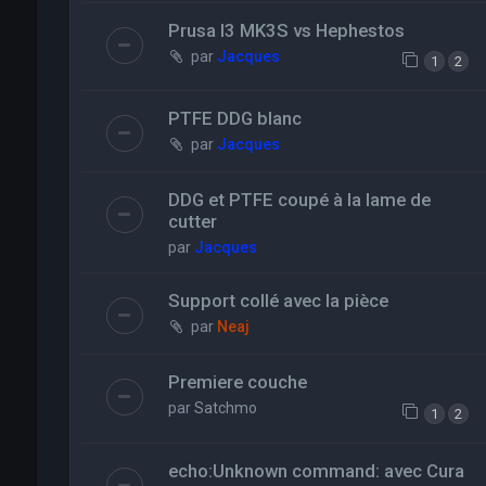
Prusa I3 MK3S vs Hephestos
par
Jacques
1
2
PTFE DDG blanc
par
Jacques
DDG et PTFE coupé à la lame de
cutter
par
Jacques
Support collé avec la pièce
par
Neaj
Premiere couche
par
Satchmo
1
2
echo:Unknown command: avec Cura