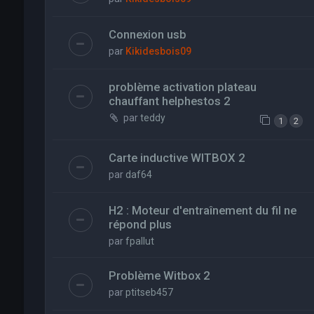
Connexion usb
par
Kikidesbois09
problème activation plateau
chauffant helphestos 2
par
teddy
1
2
Carte inductive WITBOX 2
par
daf64
H2 : Moteur d'entraînement du fil ne
répond plus
par
fpallut
Problème Witbox 2
par
ptitseb457