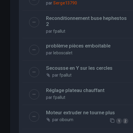
par
Serge13790
Reconditionnement buse hephestos
2
par
fpallut
problème pièces emboitable
par
leboscalet
Secousse en Y sur les cercles
par
fpallut
Réglage plateau chauffant
par
fpallut
Moteur extruder ne tourne plus
par
ciboum
1
2