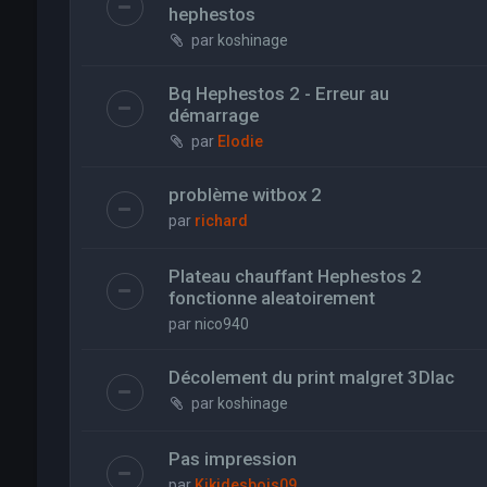
hephestos
par
koshinage
Bq Hephestos 2 - Erreur au
démarrage
par
Elodie
problème witbox 2
par
richard
Plateau chauffant Hephestos 2
fonctionne aleatoirement
par
nico940
Décolement du print malgret 3Dlac
par
koshinage
Pas impression
par
Kikidesbois09