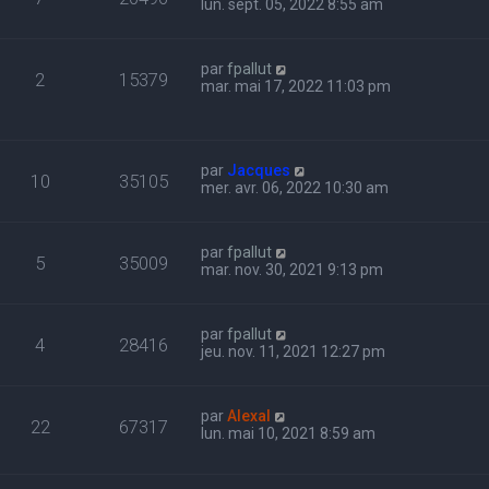
lun. sept. 05, 2022 8:55 am
par
fpallut
2
15379
mar. mai 17, 2022 11:03 pm
par
Jacques
10
35105
mer. avr. 06, 2022 10:30 am
par
fpallut
5
35009
mar. nov. 30, 2021 9:13 pm
par
fpallut
4
28416
jeu. nov. 11, 2021 12:27 pm
par
Alexal
22
67317
lun. mai 10, 2021 8:59 am