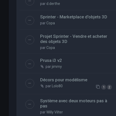
par
d.derthe
Sprinter - Marketplace d'objets 3D
par
Copa
Projet Sprinter - Vendre et acheter
des objets 3D
par
Copa
Prusa i3 v2
par
jimmy
Décors pour modélisme
par
Lolo80
1
2
Système avec deux moteurs pas à
pas
par
Willy Vilter