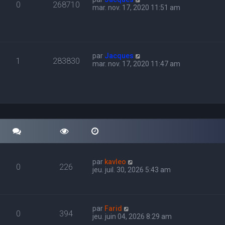
0
268710
mar. nov. 17, 2020 11:51 am
par
Jacques
1
283830
mar. nov. 17, 2020 11:47 am
par
kavleo
0
226
jeu. juil. 30, 2026 5:43 am
par
Farid
0
394
jeu. juin 04, 2026 8:29 am