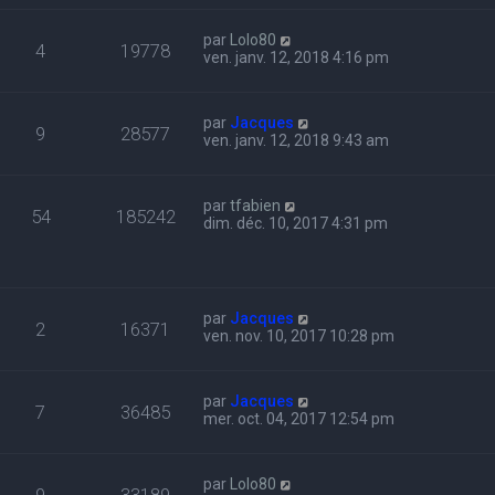
par
Lolo80
4
19778
ven. janv. 12, 2018 4:16 pm
par
Jacques
9
28577
ven. janv. 12, 2018 9:43 am
par
tfabien
54
185242
dim. déc. 10, 2017 4:31 pm
par
Jacques
2
16371
ven. nov. 10, 2017 10:28 pm
par
Jacques
7
36485
mer. oct. 04, 2017 12:54 pm
par
Lolo80
9
33189