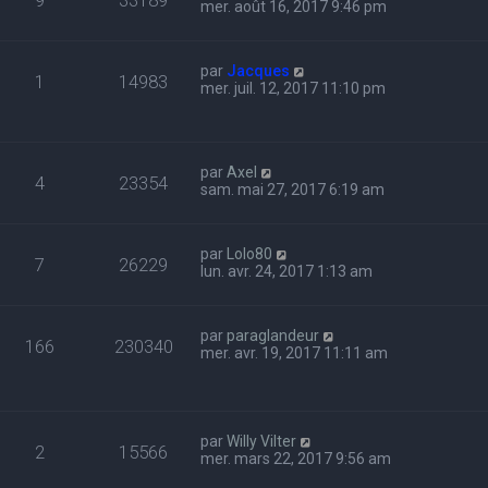
mer. août 16, 2017 9:46 pm
par
Jacques
1
14983
mer. juil. 12, 2017 11:10 pm
par
Axel
4
23354
sam. mai 27, 2017 6:19 am
par
Lolo80
7
26229
lun. avr. 24, 2017 1:13 am
par
paraglandeur
166
230340
mer. avr. 19, 2017 11:11 am
par
Willy Vilter
2
15566
mer. mars 22, 2017 9:56 am