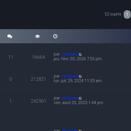
52 sujets
cher
echerche avancée
1
par
Jacques
11
16664
jeu. févr. 05, 2026 7:55 pm
par
Jacques
0
212821
lun. juil. 29, 2024 11:33 am
par
Jacques
1
242561
ven. août 25, 2023 1:44 pm
par
Jacques