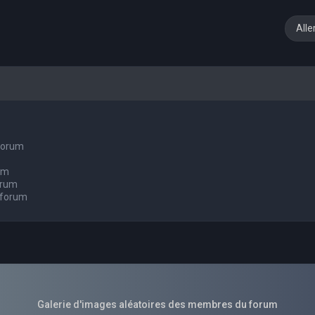
Alle
 forum
um
orum
 forum
Galerie d'images aléatoires des membres du forum