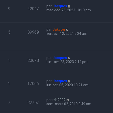
par
Jacques
9
42047
mar. déc. 26, 2023 10:19 pm
par
Jakson
5
39969
ven. avr. 12, 2024 5:24 am
par
Jacques
1
20678
dim. avr. 23, 2023 2:14 pm
par
Jacques
1
17066
lun. oct. 05, 2020 10:21 am
par
rds2002
7
32757
sam. mars 02, 2019 9:49 am