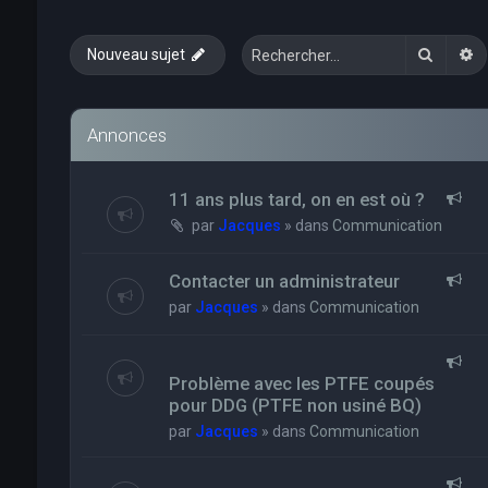
Recher
R
Nouveau sujet
Annonces
11 ans plus tard, on en est où ?
par
Jacques
» dans
Communication
Contacter un administrateur
par
Jacques
» dans
Communication
Problème avec les PTFE coupés
pour DDG (PTFE non usiné BQ)
par
Jacques
» dans
Communication