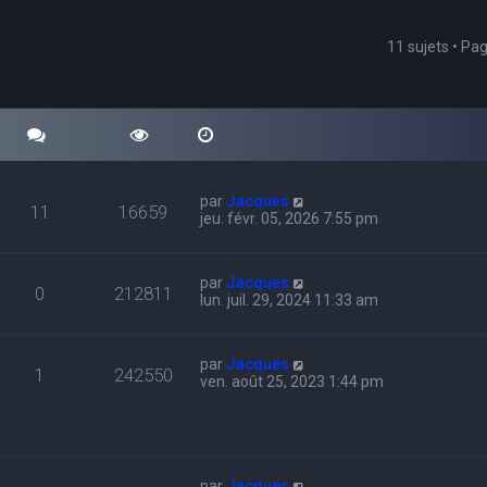
11 sujets • Pa
cher
echerche avancée
par
Jacques
11
16659
jeu. févr. 05, 2026 7:55 pm
par
Jacques
0
212811
lun. juil. 29, 2024 11:33 am
par
Jacques
1
242550
ven. août 25, 2023 1:44 pm
par
Jacques