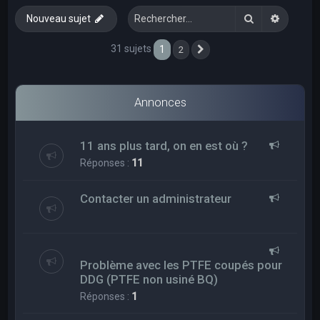
e
Rechercher
Recherc
Nouveau sujet
r
c
31 sujets
1
2
Suivant
h
e
Annonces
r
11 ans plus tard, on en est où ?
Réponses :
11
Contacter un administrateur
Problème avec les PTFE coupés pour
DDG (PTFE non usiné BQ)
Réponses :
1