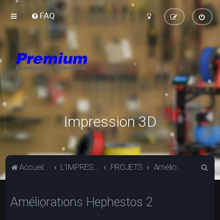
FAQ
Impression 3D
R
Accueil du forum
L'IMPRESSION 3D
PROJETS
Améliorations Hephestos 2
e
c
Améliorations Hephestos 2
h