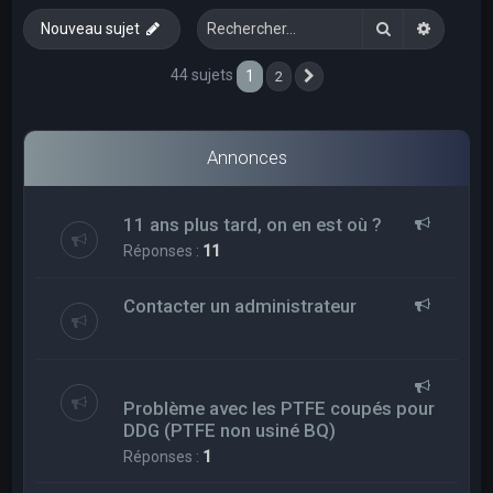
e
Rechercher
Recherc
Nouveau sujet
r
c
44 sujets
1
2
Suivant
h
e
Annonces
r
11 ans plus tard, on en est où ?
Réponses :
11
Contacter un administrateur
Problème avec les PTFE coupés pour
DDG (PTFE non usiné BQ)
Réponses :
1