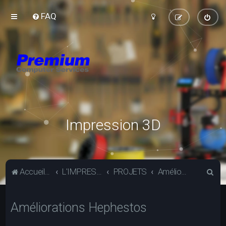
FAQ
Impression 3D
R
Accueil du forum
L'IMPRESSION 3D
PROJETS
Améliorations Hephestos
e
c
Améliorations Hephestos
h