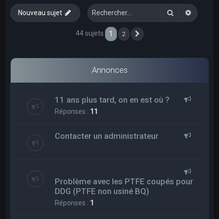
e
Rechercher
Recherc
Nouveau sujet
r
c
44 sujets
1
2
Suivant
h
e
Annonces
r
11 ans plus tard, on en est où ?
Réponses :
11
Contacter un administrateur
Problème avec les PTFE coupés pour
DDG (PTFE non usiné BQ)
Réponses :
1