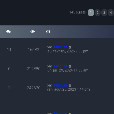
145 sujets
cher
echerche avancée
1
2
3
4
par
Jacques
11
16683
jeu. févr. 05, 2026 7:55 pm
par
Jacques
0
212880
lun. juil. 29, 2024 11:33 am
par
Jacques
1
242630
ven. août 25, 2023 1:44 pm
par
Jacques