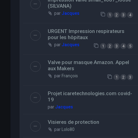
(SILVANA)
par
Jacques
1
2
3
4
URGENT Impression respirateurs
pour les hôpitaux
par
Jacques
1
2
3
4
5
Valve pour masque Amazon. Appel
aux Makers
par
François
1
2
3
Projet icaretechnologies.com covid-
19
par
Jacques
Visieres de protection
par
Lolo80