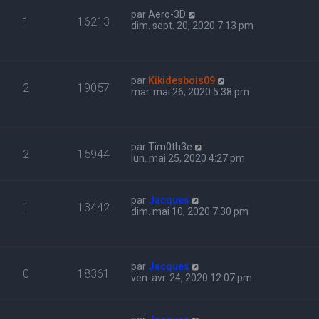
par
Aero-3D
1
16213
dim. sept. 20, 2020 7:13 pm
par
Kikidesbois09
2
19057
mar. mai 26, 2020 5:38 pm
par
Tim0th3e
2
15944
lun. mai 25, 2020 4:27 pm
par
Jacques
1
13442
dim. mai 10, 2020 7:30 pm
par
Jacques
0
18361
ven. avr. 24, 2020 12:07 pm