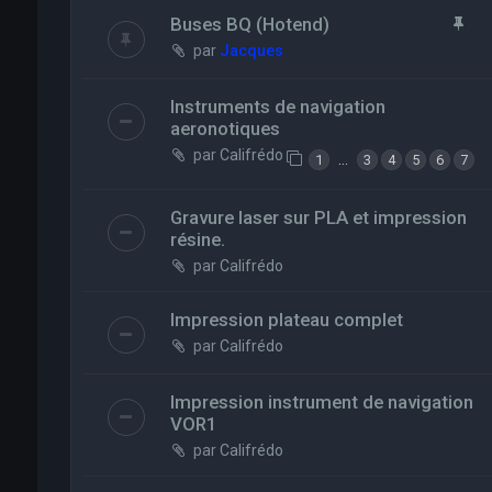
Buses BQ (Hotend)
par
Jacques
Instruments de navigation
aeronotiques
par
Califrédo
…
1
3
4
5
6
7
Gravure laser sur PLA et impression
résine.
par
Califrédo
Impression plateau complet
par
Califrédo
Impression instrument de navigation
VOR1
par
Califrédo