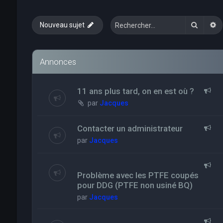
Recher
R
Nouveau sujet
Annonces
11 ans plus tard, on en est où ?
par
Jacques
Contacter un administrateur
par
Jacques
Problème avec les PTFE coupés
pour DDG (PTFE non usiné BQ)
par
Jacques