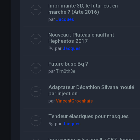
Imprimante 3D, le futur est en
marche ? (Arte 2016)
par
Jacques
Nouveau : Plateau chauffant
Hephestos 2017
par
Jacques
Future buse Bq ?
par
Tim0th3e
Adaptateur Décathlon Silvana moulé
par injection
par
VincentGroenhuis
Tendeur élastiques pour masques
par
Jacques
Impression valve small_v087_loose