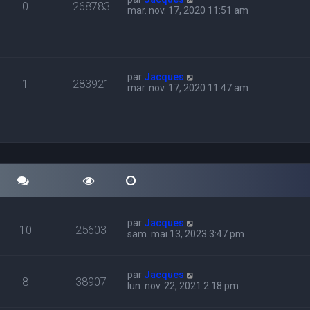
0
268783
mar. nov. 17, 2020 11:51 am
par
Jacques
1
283921
mar. nov. 17, 2020 11:47 am
par
Jacques
10
25603
sam. mai 13, 2023 3:47 pm
par
Jacques
8
38907
lun. nov. 22, 2021 2:18 pm