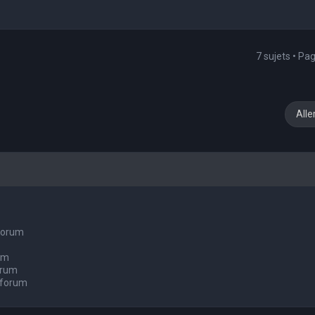
7 sujets • Pa
Alle
 forum
um
orum
 forum