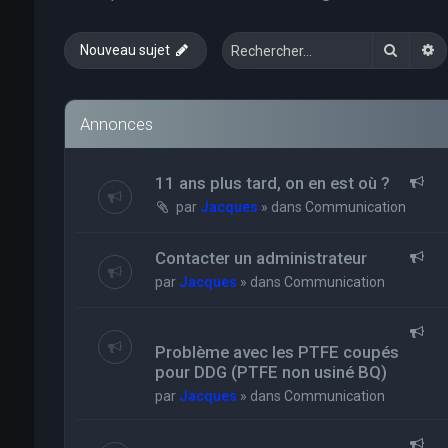
Recher
R
Nouveau sujet
Annonces
11 ans plus tard, on en est où ?
par
Jacques
» dans
Communication
Contacter un administrateur
par
Jacques
» dans
Communication
Problème avec les PTFE coupés
pour DDG (PTFE non usiné BQ)
par
Jacques
» dans
Communication