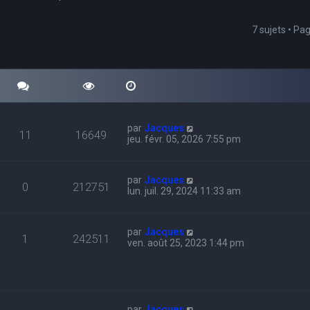
7 sujets • Pa
cher
echerche avancée
par
Jacques
11
16649
jeu. févr. 05, 2026 7:55 pm
par
Jacques
0
212751
lun. juil. 29, 2024 11:33 am
par
Jacques
1
242511
ven. août 25, 2023 1:44 pm
par
Jacques