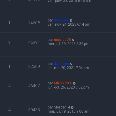
ven. janv. 23, 2015 8:45 am
par
Jacques
1
24605
ven. nov. 24, 2023 6:14 pm
par
nicolas78
9
45994
mer. juil. 19, 2023 4:39 pm
par
Jacques
1
22309
jeu. mai 20, 2021 7:34 pm
par
MKDS1900
4
46407
lun. oct. 26, 2020 7:52 pm
par
Moildar14
4
39433
mar. juil. 19, 2016 9:00 am