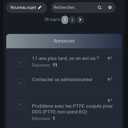
e
Rechercher
Recherc
Nouveau sujet
r
c
38 sujets
1
2
Suivant
h
e
Annonces
r
11 ans plus tard, on en est où ?
Réponses :
11
Contacter un administrateur
Problème avec les PTFE coupés pour
DDG (PTFE non usiné BQ)
Réponses :
1