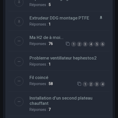
Réponses :
5
Extrudeur DDG montage PTFE
Réponses :
1
Ma H2 de à moi...
Réponses :
76
1
2
3
4
5
6
Probleme ventillateur hephestos2
Réponses :
1
Fil coincé
Réponses :
58
1
2
3
4
Installation d'un second plateau
chauffant
Réponses :
7