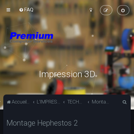
FAQ
Impression 3D
R
Accueil du forum
L'IMPRESSION 3D
TECHNIQUE
Montage Hephestos 2
e
c
Montage Hephestos 2
h