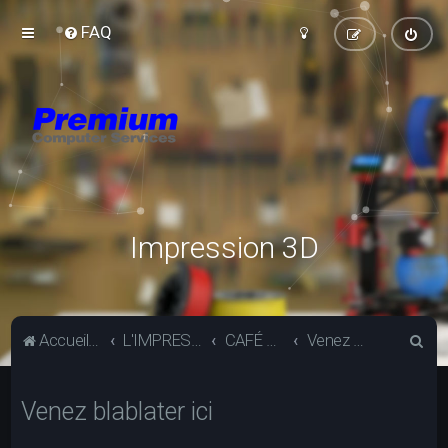
FAQ
Impression 3D
R
Accueil du forum
L'IMPRESSION 3D
CAFÉ PREMIUM
Venez blablater ici
e
c
Venez blablater ici
h