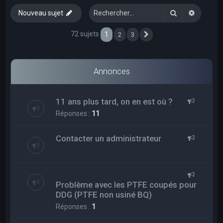
e
Rechercher
Recherc
Nouveau sujet
r
c
72 sujets
1
2
3
Suivant
h
e
Annonces
r
11 ans plus tard, on en est où ?
Réponses :
11
Contacter un administrateur
Problème avec les PTFE coupés pour
DDG (PTFE non usiné BQ)
Réponses :
1