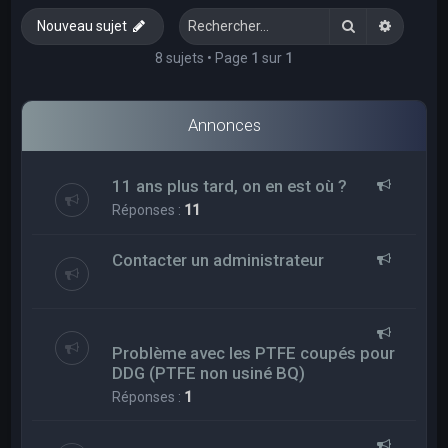
e
Rechercher
Recherc
Nouveau sujet
r
c
8 sujets • Page
1
sur
1
h
e
Annonces
r
11 ans plus tard, on en est où ?
Réponses :
11
Contacter un administrateur
Problème avec les PTFE coupés pour
DDG (PTFE non usiné BQ)
Réponses :
1