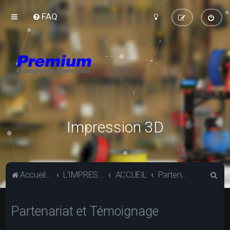
FAQ
Impression 3D
R
Accueil du forum
L'IMPRESSION 3D
ACCUEIL
Partenariat et Témoignage
e
c
Partenariat et Témoignage
h