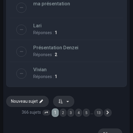
ma présentation
Lari
Réponses :
1
Présentation Denzei
Réponses :
2
Vivian
Réponses :
1
Nouveau sujet
366 sujets
1
…
2
3
4
5
13
Page
1
sur
13
Suivant