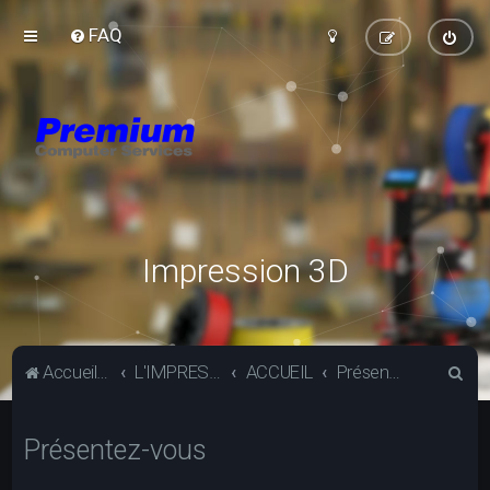
FAQ
Impression 3D
R
Accueil du forum
L'IMPRESSION 3D
ACCUEIL
Présentez-vous
e
c
Présentez-vous
h