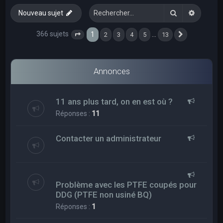
e
Rechercher
Recherc
Nouveau sujet
r
c
366 sujets
1
…
2
3
4
5
13
Page
1
sur
13
Suivant
h
e
Annonces
r
11 ans plus tard, on en est où ?
Réponses :
11
Contacter un administrateur
Problème avec les PTFE coupés pour
DDG (PTFE non usiné BQ)
Réponses :
1