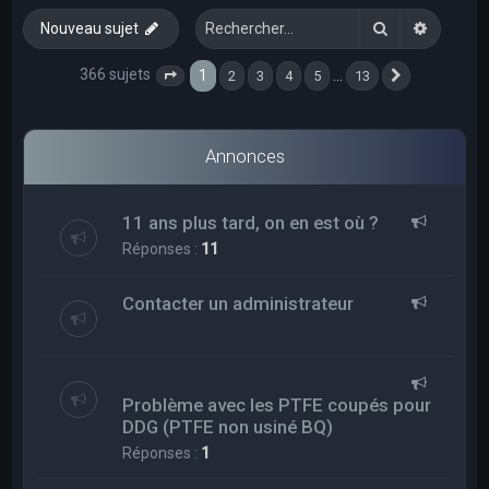
e
Rechercher
Recherc
Nouveau sujet
r
c
366 sujets
1
…
2
3
4
5
13
Page
1
sur
13
Suivant
h
e
Annonces
r
11 ans plus tard, on en est où ?
Réponses :
11
Contacter un administrateur
Problème avec les PTFE coupés pour
DDG (PTFE non usiné BQ)
Réponses :
1