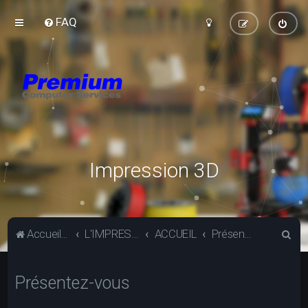
FAQ
Impression 3D
R
Accueil du forum
L'IMPRESSION 3D
ACCUEIL
Présentez-vous
e
c
Présentez-vous
h