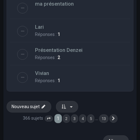
ma présentation
Lari
Réponses :
1
Présentation Denzei
Réponses :
2
Vivian
Réponses :
1
Nouveau sujet
366 sujets
1
…
2
3
4
5
13
Page
1
sur
13
Suivant