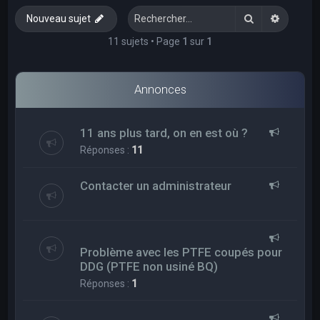
e
Rechercher
Recherc
Nouveau sujet
r
c
11 sujets • Page
1
sur
1
h
e
Annonces
r
11 ans plus tard, on en est où ?
Réponses :
11
Contacter un administrateur
Problème avec les PTFE coupés pour
DDG (PTFE non usiné BQ)
Réponses :
1