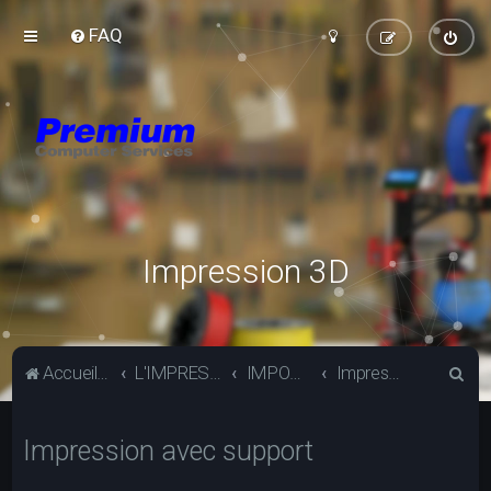
FAQ
Impression 3D
R
Accueil du forum
L'IMPRESSION 3D
IMPOSSIBLE
Impression avec support
e
c
Impression avec support
h