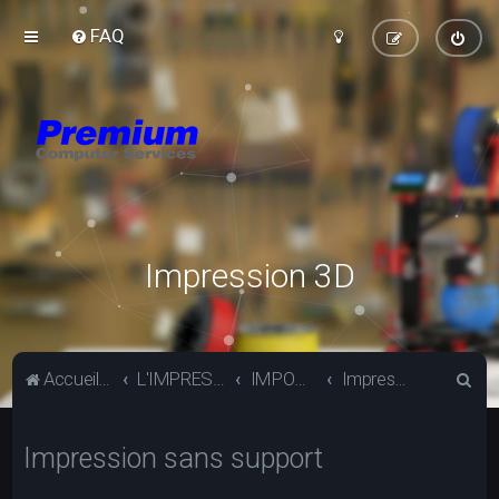
FAQ
Impression 3D
R
Accueil du forum
L'IMPRESSION 3D
IMPOSSIBLE
Impression sans support
e
c
Impression sans support
h