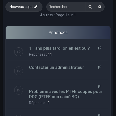
e
Rechercher
Recherc
Nouveau sujet
r
c
4 sujets • Page
1
sur
1
h
e
Annonces
r
11 ans plus tard, on en est où ?
Réponses :
11
Contacter un administrateur
Problème avec les PTFE coupés pour
DDG (PTFE non usiné BQ)
Réponses :
1