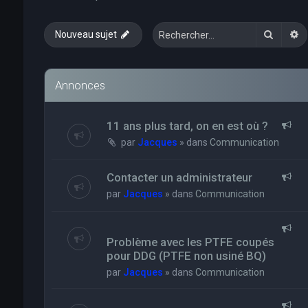
Recher
R
Nouveau sujet
Annonces
11 ans plus tard, on en est où ?
par
Jacques
» dans
Communication
Contacter un administrateur
par
Jacques
» dans
Communication
Problème avec les PTFE coupés
pour DDG (PTFE non usiné BQ)
par
Jacques
» dans
Communication