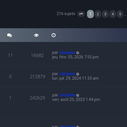
216 sujets
cher
echerche avancée
1
…
2
3
4
5
Page
1
sur
8
par
Jacques
11
16682
jeu. févr. 05, 2026 7:55 pm
par
Jacques
0
212879
lun. juil. 29, 2024 11:33 am
par
Jacques
1
242629
ven. août 25, 2023 1:44 pm
par
Jacques