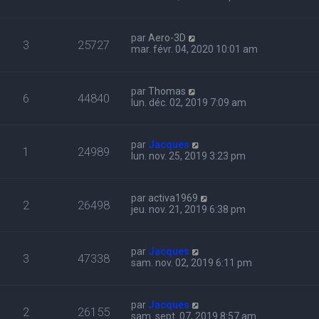
par
Aero-3D
3
25727
mar. févr. 04, 2020 10:01 am
par
Thomas
6
44840
lun. déc. 02, 2019 7:09 am
par
Jacques
1
24989
lun. nov. 25, 2019 3:23 pm
par
activa1969
2
26498
jeu. nov. 21, 2019 6:38 pm
par
Jacques
3
47338
sam. nov. 02, 2019 6:11 pm
par
Jacques
2
26155
sam. sept. 07, 2019 8:57 am