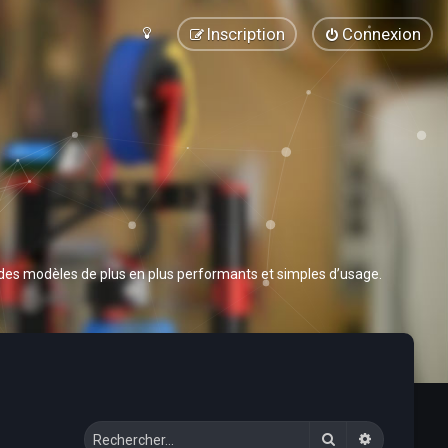
Inscription
Connexion
 des modèles de plus en plus performants et simples d’usage.
Rechercher
Recherche 