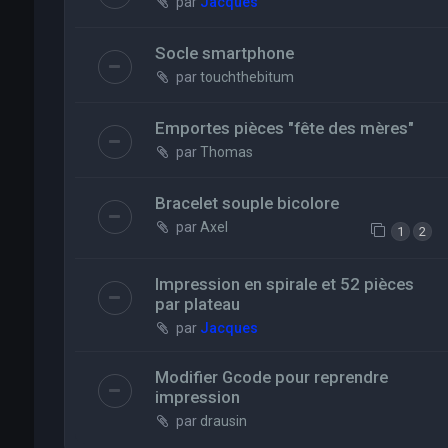
par
Jacques
Socle smartphone
par
touchthebitum
Emportes pièces "fête des mères"
par
Thomas
Bracelet souple bicolore
par
Axel
1
2
Impression en spirale et 52 pièces
par plateau
par
Jacques
Modifier Gcode pour reprendre
impression
par
drausin