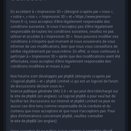
e
r
En accédant à « Impression 3D » (désigné ci-après par « nous »,
c
« notre », « nos », « Impression 3D » et « https://www.premium-
forum.fr »), vous acceptez d’être légalement responsable des
h
conditions suivantes. Si vous n’acceptez pas d’être légalement
responsable de toutes les conditions suivantes, veuillez ne pas
e
utiliser et accéder à « Impression 3D ». Nous pouvons modifier ces
r
conditions à n’importe quel moment et nous essaierons de vous
informer de ces modifications, bien que nous vous conseillons de
vérifier régulièrement par vous-même. En effet, si vous continuez à
participer à « Impression 3D » après que des modifications aient été
effectuées, vous acceptez d’être légalement responsable des
conditions modifiées et mises à jour.
Nos forums sont développés par phpBB (désignés ci-après par
« logiciel phpBB » et « phpBB Limited ») qui est un logiciel de forum
de discussions déclaré sous la «
licence publique générale GNU 2.0
» et qui peut être téléchargé sur
le site de phpBB
(en anglais). Le logiciel phpBB a pour seul but de
faciliter les discussions sur internet et phpBB Limited ne peut en
aucun cas être tenu comme responsable de la conduite et du
contenu que nous acceptons et que nous n’acceptons pas. Pour
plus d’informations concernant phpBB, veuillez consulter
le site de phpBB
(en anglais).
Vous acceptez de ne publier aucun contenu à caractère abusif,