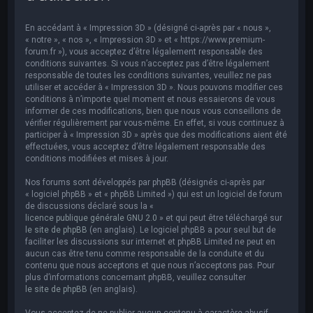
e
r
En accédant à « Impression 3D » (désigné ci-après par « nous »,
c
« notre », « nos », « Impression 3D » et « https://www.premium-
forum.fr »), vous acceptez d’être légalement responsable des
h
conditions suivantes. Si vous n’acceptez pas d’être légalement
responsable de toutes les conditions suivantes, veuillez ne pas
e
utiliser et accéder à « Impression 3D ». Nous pouvons modifier ces
r
conditions à n’importe quel moment et nous essaierons de vous
informer de ces modifications, bien que nous vous conseillons de
vérifier régulièrement par vous-même. En effet, si vous continuez à
participer à « Impression 3D » après que des modifications aient été
effectuées, vous acceptez d’être légalement responsable des
conditions modifiées et mises à jour.
Nos forums sont développés par phpBB (désignés ci-après par
« logiciel phpBB » et « phpBB Limited ») qui est un logiciel de forum
de discussions déclaré sous la «
licence publique générale GNU 2.0
» et qui peut être téléchargé sur
le site de phpBB
(en anglais). Le logiciel phpBB a pour seul but de
faciliter les discussions sur internet et phpBB Limited ne peut en
aucun cas être tenu comme responsable de la conduite et du
contenu que nous acceptons et que nous n’acceptons pas. Pour
plus d’informations concernant phpBB, veuillez consulter
le site de phpBB
(en anglais).
Vous acceptez de ne publier aucun contenu à caractère abusif,