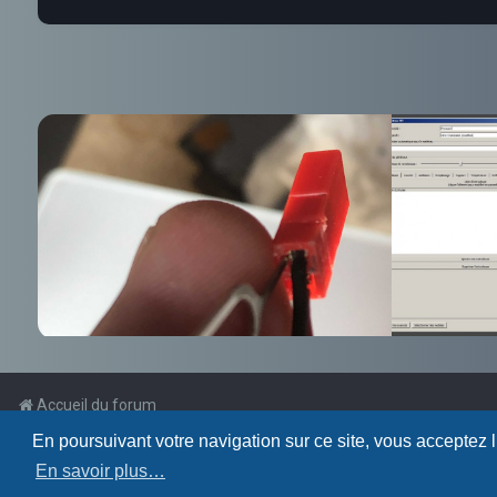
Accueil du forum
En poursuivant votre navigation sur ce site, vous acceptez 
Powered by
phpBB
™
En savoir plus…
Traduction française officielle
©
Qiaeru