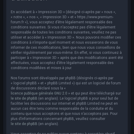
e
r
En accédant à « Impression 3D » (désigné ci-après par « nous »,
c
« notre », « nos », « Impression 3D » et « https://www.premium-
forum.fr »), vous acceptez d’être légalement responsable des
h
conditions suivantes. Si vous n’acceptez pas d’être légalement
responsable de toutes les conditions suivantes, veuillez ne pas
e
utiliser et accéder à « Impression 3D ». Nous pouvons modifier ces
r
conditions à n’importe quel moment et nous essaierons de vous
informer de ces modifications, bien que nous vous conseillons de
vérifier régulièrement par vous-même. En effet, si vous continuez à
participer à « Impression 3D » après que des modifications aient été
effectuées, vous acceptez d’être légalement responsable des
conditions modifiées et mises à jour.
Nos forums sont développés par phpBB (désignés ci-après par
« logiciel phpBB » et « phpBB Limited ») qui est un logiciel de forum
de discussions déclaré sous la «
licence publique générale GNU 2.0
» et qui peut être téléchargé sur
le site de phpBB
(en anglais). Le logiciel phpBB a pour seul but de
faciliter les discussions sur internet et phpBB Limited ne peut en
aucun cas être tenu comme responsable de la conduite et du
contenu que nous acceptons et que nous n’acceptons pas. Pour
plus d’informations concernant phpBB, veuillez consulter
le site de phpBB
(en anglais).
Vous acceptez de ne publier aucun contenu à caractère abusif,