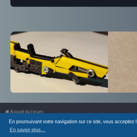
Accueil du forum
En poursuivant votre navigation sur ce site, vous acceptez 
Powered by
phpBB
™
En savoir plus…
Traduction française officielle
©
Qiaeru