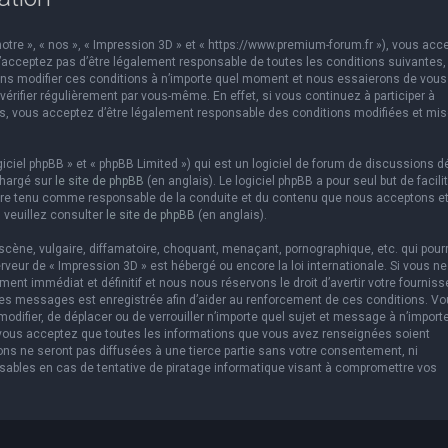
otre », « nos », « Impression 3D » et « https://www.premium-forum.fr »), vous acc
’acceptez pas d’être légalement responsable de toutes les conditions suivantes,
vons modifier ces conditions à n’importe quel moment et nous essaierons de vous
érifier régulièrement par vous-même. En effet, si vous continuez à participer à
es, vous acceptez d’être légalement responsable des conditions modifiées et mis
ciel phpBB » et « phpBB Limited ») qui est un logiciel de forum de discussions d
chargé sur
le site de phpBB
(en anglais). Le logiciel phpBB a pour seul but de facilit
être tenu comme responsable de la conduite et du contenu que nous acceptons e
 veuillez consulter
le site de phpBB
(en anglais).
cène, vulgaire, diffamatoire, choquant, menaçant, pornographique, etc. qui pourr
erveur de « Impression 3D » est hébergé ou encore la loi internationale. Si vous ne
t immédiat et définitif et nous nous réservons le droit d’avertir votre fourniss
us les messages est enregistrée afin d’aider au renforcement de ces conditions. V
 modifier, de déplacer ou de verrouiller n’importe quel sujet et message à n’import
 vous acceptez que toutes les informations que vous avez renseignées soient
ns ne seront pas diffusées à une tierce partie sans votre consentement, ni
sables en cas de tentative de piratage informatique visant à compromettre vos