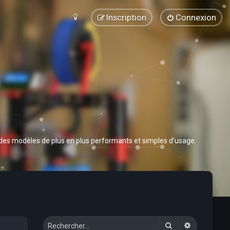
Inscription
Connexion
 des modèles de plus en plus performants et simples d’usage.
Rechercher
Recherche 