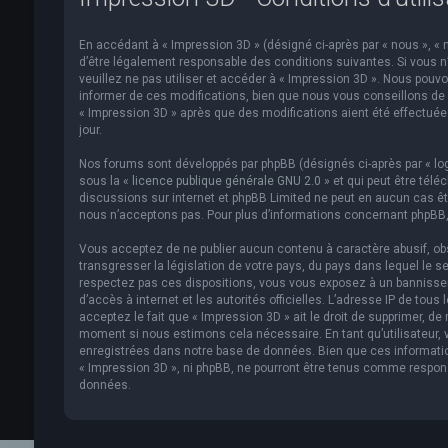
En accédant à « Impression 3D » (désigné ci-après par « nous », « n
d’être légalement responsable des conditions suivantes. Si vous n
veuillez ne pas utiliser et accéder à « Impression 3D ». Nous pou
informer de ces modifications, bien que nous vous conseillons de v
« Impression 3D » après que des modifications aient été effectué
jour.
Nos forums sont développés par phpBB (désignés ci-après par « logi
sous la «
licence publique générale GNU 2.0
» et qui peut être télé
discussions sur internet et phpBB Limited ne peut en aucun cas 
nous n’acceptons pas. Pour plus d’informations concernant phpBB,
Vous acceptez de ne publier aucun contenu à caractère abusif, obs
transgresser la législation de votre pays, du pays dans lequel le s
respectez pas ces dispositions, vous vous exposez à un bannissemen
d’accès à internet et les autorités officielles. L’adresse IP de to
acceptez le fait que « Impression 3D » ait le droit de supprimer, de
moment si nous estimons cela nécessaire. En tant qu’utilisateur,
enregistrées dans notre base de données. Bien que ces informatio
« Impression 3D », ni phpBB, ne pourront être tenus comme respon
données.