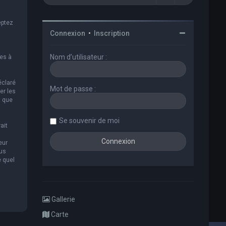
eptez
Connexion
•
Inscription
Nom d’utilisateur :
es à
éclaré
Mot de passe :
er les
t que
Se souvenir de moi
ait
eur
ous
e quel
Gallerie
Carte