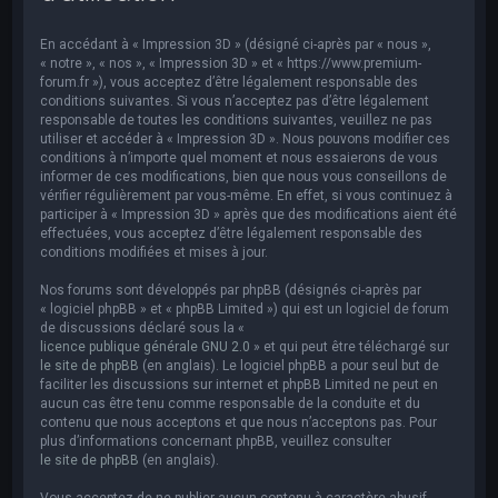
e
r
En accédant à « Impression 3D » (désigné ci-après par « nous »,
c
« notre », « nos », « Impression 3D » et « https://www.premium-
forum.fr »), vous acceptez d’être légalement responsable des
h
conditions suivantes. Si vous n’acceptez pas d’être légalement
responsable de toutes les conditions suivantes, veuillez ne pas
e
utiliser et accéder à « Impression 3D ». Nous pouvons modifier ces
r
conditions à n’importe quel moment et nous essaierons de vous
informer de ces modifications, bien que nous vous conseillons de
vérifier régulièrement par vous-même. En effet, si vous continuez à
participer à « Impression 3D » après que des modifications aient été
effectuées, vous acceptez d’être légalement responsable des
conditions modifiées et mises à jour.
Nos forums sont développés par phpBB (désignés ci-après par
« logiciel phpBB » et « phpBB Limited ») qui est un logiciel de forum
de discussions déclaré sous la «
licence publique générale GNU 2.0
» et qui peut être téléchargé sur
le site de phpBB
(en anglais). Le logiciel phpBB a pour seul but de
faciliter les discussions sur internet et phpBB Limited ne peut en
aucun cas être tenu comme responsable de la conduite et du
contenu que nous acceptons et que nous n’acceptons pas. Pour
plus d’informations concernant phpBB, veuillez consulter
le site de phpBB
(en anglais).
Vous acceptez de ne publier aucun contenu à caractère abusif,