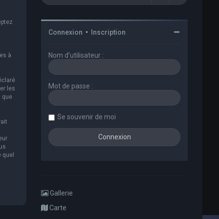
eptez
Connexion
•
Inscription
Nom d’utilisateur :
es à
éclaré
Mot de passe :
er les
t que
Se souvenir de moi
ait
eur
ous
e quel
Gallerie
Carte