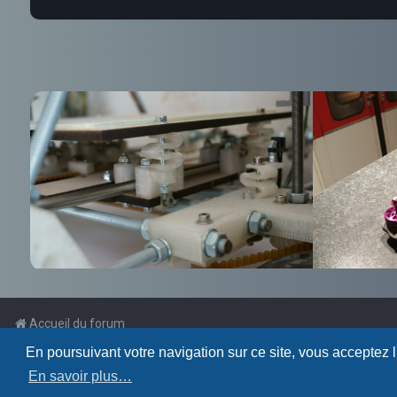
Accueil du forum
En poursuivant votre navigation sur ce site, vous acceptez 
Powered by
phpBB
™
En savoir plus…
Traduction française officielle
©
Qiaeru