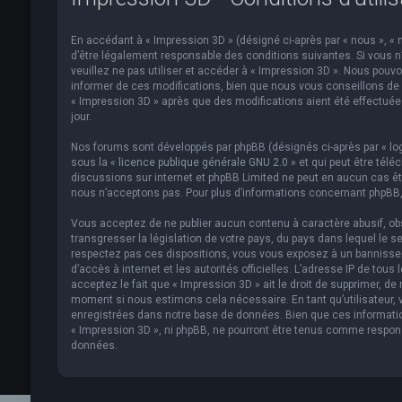
En accédant à « Impression 3D » (désigné ci-après par « nous », « n
d’être légalement responsable des conditions suivantes. Si vous n
veuillez ne pas utiliser et accéder à « Impression 3D ». Nous pou
informer de ces modifications, bien que nous vous conseillons de v
« Impression 3D » après que des modifications aient été effectué
jour.
Nos forums sont développés par phpBB (désignés ci-après par « logi
sous la «
licence publique générale GNU 2.0
» et qui peut être télé
discussions sur internet et phpBB Limited ne peut en aucun cas 
nous n’acceptons pas. Pour plus d’informations concernant phpBB,
Vous acceptez de ne publier aucun contenu à caractère abusif, obs
transgresser la législation de votre pays, du pays dans lequel le s
respectez pas ces dispositions, vous vous exposez à un bannissemen
d’accès à internet et les autorités officielles. L’adresse IP de to
acceptez le fait que « Impression 3D » ait le droit de supprimer, de
moment si nous estimons cela nécessaire. En tant qu’utilisateur,
enregistrées dans notre base de données. Bien que ces informatio
« Impression 3D », ni phpBB, ne pourront être tenus comme respon
données.