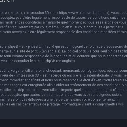
otre », « nos », « Impression 3D » et « https://www.premium-forum.fr »), vous acc
’acceptez pas d’être légalement responsable de toutes les conditions suivantes,
vons modifier ces conditions à n’importe quel moment et nous essaierons de vous
érifier régulièrement par vous-même. En effet, si vous continuez à participer à
es, vous acceptez d’être légalement responsable des conditions modifiées et mis
ciel phpBB » et « phpBB Limited ») qui est un logiciel de forum de discussions d
chargé sur
le site de phpBB
(en anglais). Le logiciel phpBB a pour seul but de facilit
être tenu comme responsable de la conduite et du contenu que nous acceptons e
 veuillez consulter
le site de phpBB
(en anglais).
cène, vulgaire, diffamatoire, choquant, menaçant, pornographique, etc. qui pourr
erveur de « Impression 3D » est hébergé ou encore la loi internationale. Si vous ne
t immédiat et définitif et nous nous réservons le droit d’avertir votre fourniss
us les messages est enregistrée afin d’aider au renforcement de ces conditions. V
 modifier, de déplacer ou de verrouiller n’importe quel sujet et message à n’import
 vous acceptez que toutes les informations que vous avez renseignées soient
ns ne seront pas diffusées à une tierce partie sans votre consentement, ni
sables en cas de tentative de piratage informatique visant à compromettre vos