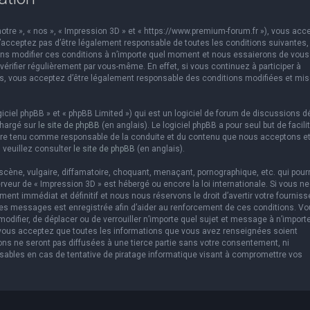
otre », « nos », « Impression 3D » et « https://www.premium-forum.fr »), vous acc
’acceptez pas d’être légalement responsable de toutes les conditions suivantes,
vons modifier ces conditions à n’importe quel moment et nous essaierons de vous
érifier régulièrement par vous-même. En effet, si vous continuez à participer à
es, vous acceptez d’être légalement responsable des conditions modifiées et mis
ciel phpBB » et « phpBB Limited ») qui est un logiciel de forum de discussions d
chargé sur
le site de phpBB
(en anglais). Le logiciel phpBB a pour seul but de facilit
être tenu comme responsable de la conduite et du contenu que nous acceptons e
 veuillez consulter
le site de phpBB
(en anglais).
cène, vulgaire, diffamatoire, choquant, menaçant, pornographique, etc. qui pourr
erveur de « Impression 3D » est hébergé ou encore la loi internationale. Si vous ne
t immédiat et définitif et nous nous réservons le droit d’avertir votre fourniss
us les messages est enregistrée afin d’aider au renforcement de ces conditions. V
 modifier, de déplacer ou de verrouiller n’importe quel sujet et message à n’import
 vous acceptez que toutes les informations que vous avez renseignées soient
ns ne seront pas diffusées à une tierce partie sans votre consentement, ni
sables en cas de tentative de piratage informatique visant à compromettre vos