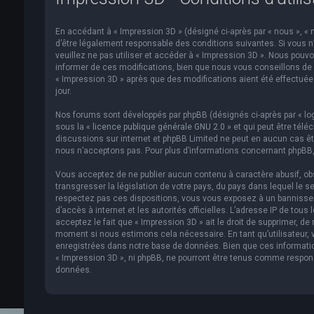
En accédant à « Impression 3D » (désigné ci-après par « nous », « n
d’être légalement responsable des conditions suivantes. Si vous n
veuillez ne pas utiliser et accéder à « Impression 3D ». Nous pou
informer de ces modifications, bien que nous vous conseillons de v
« Impression 3D » après que des modifications aient été effectué
jour.
Nos forums sont développés par phpBB (désignés ci-après par « logi
sous la «
licence publique générale GNU 2.0
» et qui peut être télé
discussions sur internet et phpBB Limited ne peut en aucun cas 
nous n’acceptons pas. Pour plus d’informations concernant phpBB,
Vous acceptez de ne publier aucun contenu à caractère abusif, obs
transgresser la législation de votre pays, du pays dans lequel le s
respectez pas ces dispositions, vous vous exposez à un bannissemen
d’accès à internet et les autorités officielles. L’adresse IP de to
acceptez le fait que « Impression 3D » ait le droit de supprimer, de
moment si nous estimons cela nécessaire. En tant qu’utilisateur,
enregistrées dans notre base de données. Bien que ces informatio
« Impression 3D », ni phpBB, ne pourront être tenus comme respon
données.