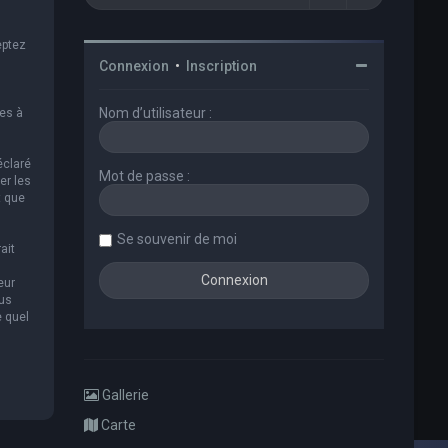
eptez
Connexion
•
Inscription
Nom d’utilisateur :
es à
éclaré
Mot de passe :
er les
t que
Se souvenir de moi
ait
eur
ous
e quel
Gallerie
Carte