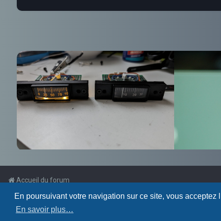
Accueil du forum
En poursuivant votre navigation sur ce site, vous acceptez 
Powered by
phpBB
™
En savoir plus…
Traduction française officielle
©
Qiaeru