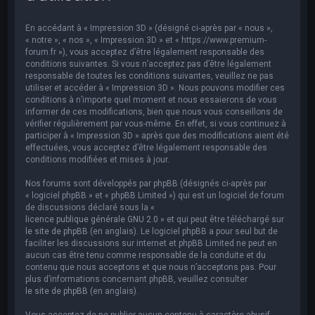
e
r
En accédant à « Impression 3D » (désigné ci-après par « nous »,
c
« notre », « nos », « Impression 3D » et « https://www.premium-
forum.fr »), vous acceptez d’être légalement responsable des
h
conditions suivantes. Si vous n’acceptez pas d’être légalement
responsable de toutes les conditions suivantes, veuillez ne pas
e
utiliser et accéder à « Impression 3D ». Nous pouvons modifier ces
r
conditions à n’importe quel moment et nous essaierons de vous
informer de ces modifications, bien que nous vous conseillons de
vérifier régulièrement par vous-même. En effet, si vous continuez à
participer à « Impression 3D » après que des modifications aient été
effectuées, vous acceptez d’être légalement responsable des
conditions modifiées et mises à jour.
Nos forums sont développés par phpBB (désignés ci-après par
« logiciel phpBB » et « phpBB Limited ») qui est un logiciel de forum
de discussions déclaré sous la «
licence publique générale GNU 2.0
» et qui peut être téléchargé sur
le site de phpBB
(en anglais). Le logiciel phpBB a pour seul but de
faciliter les discussions sur internet et phpBB Limited ne peut en
aucun cas être tenu comme responsable de la conduite et du
contenu que nous acceptons et que nous n’acceptons pas. Pour
plus d’informations concernant phpBB, veuillez consulter
le site de phpBB
(en anglais).
Vous acceptez de ne publier aucun contenu à caractère abusif,