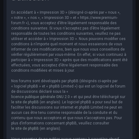
e
r
En accédant à « Impression 3D » (désigné ci-après par « nous »,
c
« notre », « nos », « Impression 3D » et « https://www.premium-
forum.fr »), vous acceptez d’être légalement responsable des
h
conditions suivantes. Si vous n’acceptez pas d’être légalement
responsable de toutes les conditions suivantes, veuillez ne pas
e
utiliser et accéder à « Impression 3D ». Nous pouvons modifier ces
r
conditions à n’importe quel moment et nous essaierons de vous
informer de ces modifications, bien que nous vous conseillons de
vérifier régulièrement par vous-même. En effet, si vous continuez à
participer à « Impression 3D » après que des modifications aient été
effectuées, vous acceptez d’être légalement responsable des
conditions modifiées et mises à jour.
Nos forums sont développés par phpBB (désignés ci-après par
« logiciel phpBB » et « phpBB Limited ») qui est un logiciel de forum
de discussions déclaré sous la «
licence publique générale GNU 2.0
» et qui peut être téléchargé sur
le site de phpBB
(en anglais). Le logiciel phpBB a pour seul but de
faciliter les discussions sur internet et phpBB Limited ne peut en
aucun cas être tenu comme responsable de la conduite et du
contenu que nous acceptons et que nous n’acceptons pas. Pour
plus d’informations concernant phpBB, veuillez consulter
le site de phpBB
(en anglais).
Vous acceptez de ne publier aucun contenu à caractère abusif,