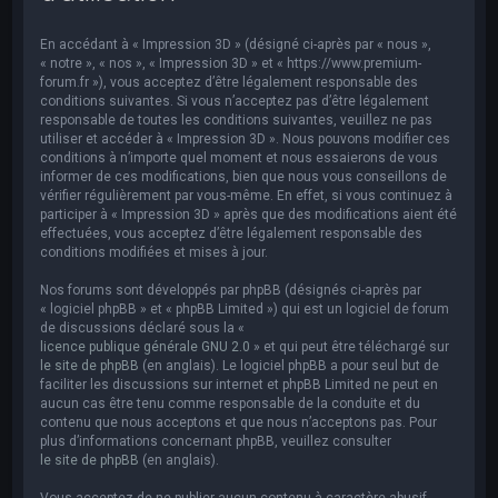
e
r
En accédant à « Impression 3D » (désigné ci-après par « nous »,
c
« notre », « nos », « Impression 3D » et « https://www.premium-
forum.fr »), vous acceptez d’être légalement responsable des
h
conditions suivantes. Si vous n’acceptez pas d’être légalement
responsable de toutes les conditions suivantes, veuillez ne pas
e
utiliser et accéder à « Impression 3D ». Nous pouvons modifier ces
r
conditions à n’importe quel moment et nous essaierons de vous
informer de ces modifications, bien que nous vous conseillons de
vérifier régulièrement par vous-même. En effet, si vous continuez à
participer à « Impression 3D » après que des modifications aient été
effectuées, vous acceptez d’être légalement responsable des
conditions modifiées et mises à jour.
Nos forums sont développés par phpBB (désignés ci-après par
« logiciel phpBB » et « phpBB Limited ») qui est un logiciel de forum
de discussions déclaré sous la «
licence publique générale GNU 2.0
» et qui peut être téléchargé sur
le site de phpBB
(en anglais). Le logiciel phpBB a pour seul but de
faciliter les discussions sur internet et phpBB Limited ne peut en
aucun cas être tenu comme responsable de la conduite et du
contenu que nous acceptons et que nous n’acceptons pas. Pour
plus d’informations concernant phpBB, veuillez consulter
le site de phpBB
(en anglais).
Vous acceptez de ne publier aucun contenu à caractère abusif,