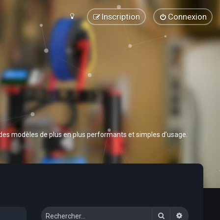
Inscription
Connexion
 des modèles de plus en plus performants et simples d’usage.
Rechercher
Recherche 