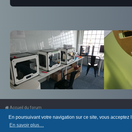
Accueil du forum
En poursuivant votre navigation sur ce site, vous acceptez 
Powered by
phpBB
™
En savoir plus…
Traduction française officielle
©
Qiaeru