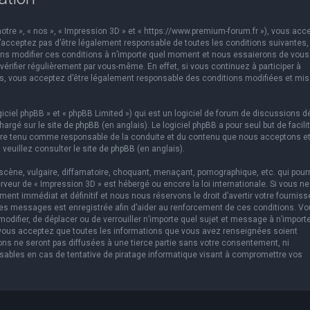
otre », « nos », « Impression 3D » et « https://www.premium-forum.fr »), vous acc
’acceptez pas d’être légalement responsable de toutes les conditions suivantes,
vons modifier ces conditions à n’importe quel moment et nous essaierons de vous
érifier régulièrement par vous-même. En effet, si vous continuez à participer à
es, vous acceptez d’être légalement responsable des conditions modifiées et mis
ciel phpBB » et « phpBB Limited ») qui est un logiciel de forum de discussions d
chargé sur
le site de phpBB
(en anglais). Le logiciel phpBB a pour seul but de facilit
être tenu comme responsable de la conduite et du contenu que nous acceptons e
 veuillez consulter
le site de phpBB
(en anglais).
cène, vulgaire, diffamatoire, choquant, menaçant, pornographique, etc. qui pourr
erveur de « Impression 3D » est hébergé ou encore la loi internationale. Si vous ne
t immédiat et définitif et nous nous réservons le droit d’avertir votre fourniss
us les messages est enregistrée afin d’aider au renforcement de ces conditions. V
 modifier, de déplacer ou de verrouiller n’importe quel sujet et message à n’import
 vous acceptez que toutes les informations que vous avez renseignées soient
ns ne seront pas diffusées à une tierce partie sans votre consentement, ni
sables en cas de tentative de piratage informatique visant à compromettre vos