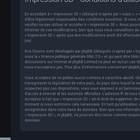
En accédant à « Impression 3D » (désigné ci-après par « nous », « n
d’être légalement responsable des conditions suivantes. Si vous n
veuillez ne pas utiliser et accéder à « Impression 3D ». Nous pou
informer de ces modifications, bien que nous vous conseillons de v
« Impression 3D » après que des modifications aient été effectué
jour.
Nos forums sont développés par phpBB (désignés ci-après par « logi
sous la «
licence publique générale GNU 2.0
» et qui peut être télé
discussions sur internet et phpBB Limited ne peut en aucun cas 
nous n’acceptons pas. Pour plus d’informations concernant phpBB,
Vous acceptez de ne publier aucun contenu à caractère abusif, obs
transgresser la législation de votre pays, du pays dans lequel le s
respectez pas ces dispositions, vous vous exposez à un bannissemen
d’accès à internet et les autorités officielles. L’adresse IP de to
acceptez le fait que « Impression 3D » ait le droit de supprimer, de
moment si nous estimons cela nécessaire. En tant qu’utilisateur,
enregistrées dans notre base de données. Bien que ces informatio
« Impression 3D », ni phpBB, ne pourront être tenus comme respon
données.