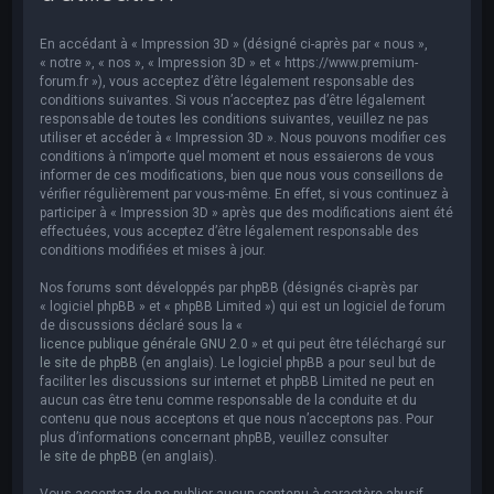
e
r
En accédant à « Impression 3D » (désigné ci-après par « nous »,
c
« notre », « nos », « Impression 3D » et « https://www.premium-
forum.fr »), vous acceptez d’être légalement responsable des
h
conditions suivantes. Si vous n’acceptez pas d’être légalement
responsable de toutes les conditions suivantes, veuillez ne pas
e
utiliser et accéder à « Impression 3D ». Nous pouvons modifier ces
r
conditions à n’importe quel moment et nous essaierons de vous
informer de ces modifications, bien que nous vous conseillons de
vérifier régulièrement par vous-même. En effet, si vous continuez à
participer à « Impression 3D » après que des modifications aient été
effectuées, vous acceptez d’être légalement responsable des
conditions modifiées et mises à jour.
Nos forums sont développés par phpBB (désignés ci-après par
« logiciel phpBB » et « phpBB Limited ») qui est un logiciel de forum
de discussions déclaré sous la «
licence publique générale GNU 2.0
» et qui peut être téléchargé sur
le site de phpBB
(en anglais). Le logiciel phpBB a pour seul but de
faciliter les discussions sur internet et phpBB Limited ne peut en
aucun cas être tenu comme responsable de la conduite et du
contenu que nous acceptons et que nous n’acceptons pas. Pour
plus d’informations concernant phpBB, veuillez consulter
le site de phpBB
(en anglais).
Vous acceptez de ne publier aucun contenu à caractère abusif,