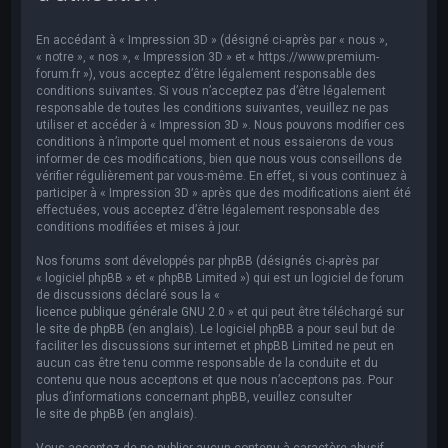
e
r
En accédant à « Impression 3D » (désigné ci-après par « nous »,
c
« notre », « nos », « Impression 3D » et « https://www.premium-
forum.fr »), vous acceptez d’être légalement responsable des
h
conditions suivantes. Si vous n’acceptez pas d’être légalement
responsable de toutes les conditions suivantes, veuillez ne pas
e
utiliser et accéder à « Impression 3D ». Nous pouvons modifier ces
r
conditions à n’importe quel moment et nous essaierons de vous
informer de ces modifications, bien que nous vous conseillons de
vérifier régulièrement par vous-même. En effet, si vous continuez à
participer à « Impression 3D » après que des modifications aient été
effectuées, vous acceptez d’être légalement responsable des
conditions modifiées et mises à jour.
Nos forums sont développés par phpBB (désignés ci-après par
« logiciel phpBB » et « phpBB Limited ») qui est un logiciel de forum
de discussions déclaré sous la «
licence publique générale GNU 2.0
» et qui peut être téléchargé sur
le site de phpBB
(en anglais). Le logiciel phpBB a pour seul but de
faciliter les discussions sur internet et phpBB Limited ne peut en
aucun cas être tenu comme responsable de la conduite et du
contenu que nous acceptons et que nous n’acceptons pas. Pour
plus d’informations concernant phpBB, veuillez consulter
le site de phpBB
(en anglais).
Vous acceptez de ne publier aucun contenu à caractère abusif,