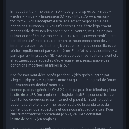
e
r
En accédant à « Impression 3D » (désigné ci-après par « nous »,
c
« notre », « nos », « Impression 3D » et « https://www.premium-
forum.fr »), vous acceptez d’être légalement responsable des
h
conditions suivantes. Si vous n’acceptez pas d’être légalement
responsable de toutes les conditions suivantes, veuillez ne pas
e
utiliser et accéder à « Impression 3D ». Nous pouvons modifier ces
r
conditions à n’importe quel moment et nous essaierons de vous
informer de ces modifications, bien que nous vous conseillons de
vérifier régulièrement par vous-même. En effet, si vous continuez à
participer à « Impression 3D » après que des modifications aient été
effectuées, vous acceptez d’être légalement responsable des
conditions modifiées et mises à jour.
Nos forums sont développés par phpBB (désignés ci-après par
« logiciel phpBB » et « phpBB Limited ») qui est un logiciel de forum
de discussions déclaré sous la «
licence publique générale GNU 2.0
» et qui peut être téléchargé sur
le site de phpBB
(en anglais). Le logiciel phpBB a pour seul but de
faciliter les discussions sur internet et phpBB Limited ne peut en
aucun cas être tenu comme responsable de la conduite et du
contenu que nous acceptons et que nous n’acceptons pas. Pour
plus d’informations concernant phpBB, veuillez consulter
le site de phpBB
(en anglais).
Vous acceptez de ne publier aucun contenu à caractère abusif,