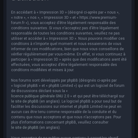
e
r
En accédant à « Impression 3D » (désigné ci-après par « nous »,
c
« notre », « nos », « Impression 3D » et « https://www.premium-
forum.fr »), vous acceptez d’être légalement responsable des
h
conditions suivantes. Si vous n’acceptez pas d’être légalement
responsable de toutes les conditions suivantes, veuillez ne pas
e
utiliser et accéder à « Impression 3D ». Nous pouvons modifier ces
r
conditions à n’importe quel moment et nous essaierons de vous
informer de ces modifications, bien que nous vous conseillons de
vérifier régulièrement par vous-même. En effet, si vous continuez à
participer à « Impression 3D » après que des modifications aient été
effectuées, vous acceptez d’être légalement responsable des
conditions modifiées et mises à jour.
Nos forums sont développés par phpBB (désignés ci-après par
« logiciel phpBB » et « phpBB Limited ») qui est un logiciel de forum
de discussions déclaré sous la «
licence publique générale GNU 2.0
» et qui peut être téléchargé sur
le site de phpBB
(en anglais). Le logiciel phpBB a pour seul but de
faciliter les discussions sur internet et phpBB Limited ne peut en
aucun cas être tenu comme responsable de la conduite et du
contenu que nous acceptons et que nous n’acceptons pas. Pour
plus d’informations concernant phpBB, veuillez consulter
le site de phpBB
(en anglais).
Vous acceptez de ne publier aucun contenu à caractère abusif,