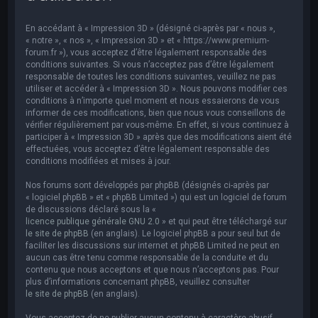
e
r
En accédant à « Impression 3D » (désigné ci-après par « nous »,
c
« notre », « nos », « Impression 3D » et « https://www.premium-
forum.fr »), vous acceptez d’être légalement responsable des
h
conditions suivantes. Si vous n’acceptez pas d’être légalement
responsable de toutes les conditions suivantes, veuillez ne pas
e
utiliser et accéder à « Impression 3D ». Nous pouvons modifier ces
r
conditions à n’importe quel moment et nous essaierons de vous
informer de ces modifications, bien que nous vous conseillons de
vérifier régulièrement par vous-même. En effet, si vous continuez à
participer à « Impression 3D » après que des modifications aient été
effectuées, vous acceptez d’être légalement responsable des
conditions modifiées et mises à jour.
Nos forums sont développés par phpBB (désignés ci-après par
« logiciel phpBB » et « phpBB Limited ») qui est un logiciel de forum
de discussions déclaré sous la «
licence publique générale GNU 2.0
» et qui peut être téléchargé sur
le site de phpBB
(en anglais). Le logiciel phpBB a pour seul but de
faciliter les discussions sur internet et phpBB Limited ne peut en
aucun cas être tenu comme responsable de la conduite et du
contenu que nous acceptons et que nous n’acceptons pas. Pour
plus d’informations concernant phpBB, veuillez consulter
le site de phpBB
(en anglais).
Vous acceptez de ne publier aucun contenu à caractère abusif,