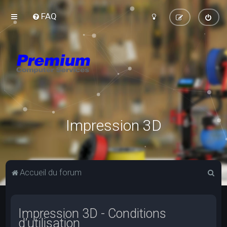
FAQ
Impression 3D
R
Accueil du forum
e
c
Impression 3D - Conditions
h
d’utilisation