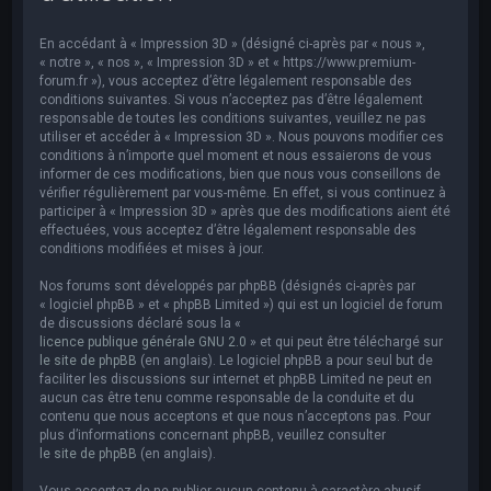
e
r
En accédant à « Impression 3D » (désigné ci-après par « nous »,
c
« notre », « nos », « Impression 3D » et « https://www.premium-
forum.fr »), vous acceptez d’être légalement responsable des
h
conditions suivantes. Si vous n’acceptez pas d’être légalement
responsable de toutes les conditions suivantes, veuillez ne pas
e
utiliser et accéder à « Impression 3D ». Nous pouvons modifier ces
r
conditions à n’importe quel moment et nous essaierons de vous
informer de ces modifications, bien que nous vous conseillons de
vérifier régulièrement par vous-même. En effet, si vous continuez à
participer à « Impression 3D » après que des modifications aient été
effectuées, vous acceptez d’être légalement responsable des
conditions modifiées et mises à jour.
Nos forums sont développés par phpBB (désignés ci-après par
« logiciel phpBB » et « phpBB Limited ») qui est un logiciel de forum
de discussions déclaré sous la «
licence publique générale GNU 2.0
» et qui peut être téléchargé sur
le site de phpBB
(en anglais). Le logiciel phpBB a pour seul but de
faciliter les discussions sur internet et phpBB Limited ne peut en
aucun cas être tenu comme responsable de la conduite et du
contenu que nous acceptons et que nous n’acceptons pas. Pour
plus d’informations concernant phpBB, veuillez consulter
le site de phpBB
(en anglais).
Vous acceptez de ne publier aucun contenu à caractère abusif,