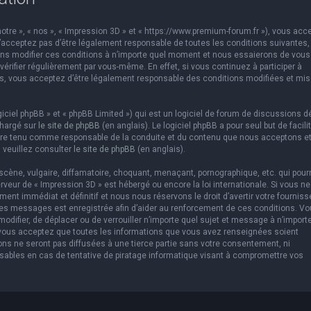
otre », « nos », « Impression 3D » et « https://www.premium-forum.fr »), vous acc
’acceptez pas d’être légalement responsable de toutes les conditions suivantes,
vons modifier ces conditions à n’importe quel moment et nous essaierons de vous
érifier régulièrement par vous-même. En effet, si vous continuez à participer à
es, vous acceptez d’être légalement responsable des conditions modifiées et mis
ciel phpBB » et « phpBB Limited ») qui est un logiciel de forum de discussions d
chargé sur
le site de phpBB
(en anglais). Le logiciel phpBB a pour seul but de facilit
être tenu comme responsable de la conduite et du contenu que nous acceptons e
 veuillez consulter
le site de phpBB
(en anglais).
cène, vulgaire, diffamatoire, choquant, menaçant, pornographique, etc. qui pourr
erveur de « Impression 3D » est hébergé ou encore la loi internationale. Si vous ne
t immédiat et définitif et nous nous réservons le droit d’avertir votre fourniss
us les messages est enregistrée afin d’aider au renforcement de ces conditions. V
 modifier, de déplacer ou de verrouiller n’importe quel sujet et message à n’import
 vous acceptez que toutes les informations que vous avez renseignées soient
ns ne seront pas diffusées à une tierce partie sans votre consentement, ni
sables en cas de tentative de piratage informatique visant à compromettre vos