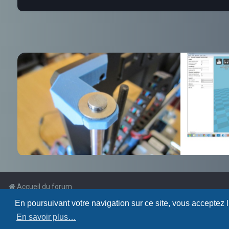
Accueil du forum
En poursuivant votre navigation sur ce site, vous acceptez 
Powered by
phpBB
™
En savoir plus…
Traduction française officielle
©
Qiaeru