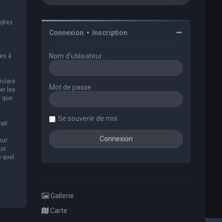
eptez
Connexion
•
Inscription
Nom d’utilisateur :
es à
éclaré
Mot de passe :
er les
t que
Se souvenir de moi
ait
eur
ous
e quel
Gallerie
Carte