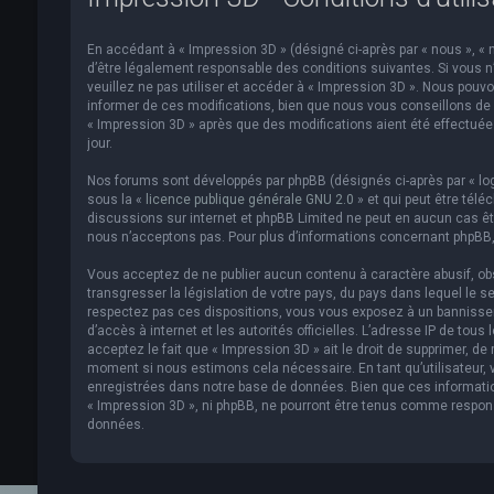
En accédant à « Impression 3D » (désigné ci-après par « nous », « n
d’être légalement responsable des conditions suivantes. Si vous n
veuillez ne pas utiliser et accéder à « Impression 3D ». Nous pou
informer de ces modifications, bien que nous vous conseillons de v
« Impression 3D » après que des modifications aient été effectué
jour.
Nos forums sont développés par phpBB (désignés ci-après par « logi
sous la «
licence publique générale GNU 2.0
» et qui peut être télé
discussions sur internet et phpBB Limited ne peut en aucun cas 
nous n’acceptons pas. Pour plus d’informations concernant phpBB,
Vous acceptez de ne publier aucun contenu à caractère abusif, obs
transgresser la législation de votre pays, du pays dans lequel le s
respectez pas ces dispositions, vous vous exposez à un bannissemen
d’accès à internet et les autorités officielles. L’adresse IP de to
acceptez le fait que « Impression 3D » ait le droit de supprimer, de
moment si nous estimons cela nécessaire. En tant qu’utilisateur,
enregistrées dans notre base de données. Bien que ces informatio
« Impression 3D », ni phpBB, ne pourront être tenus comme respon
données.