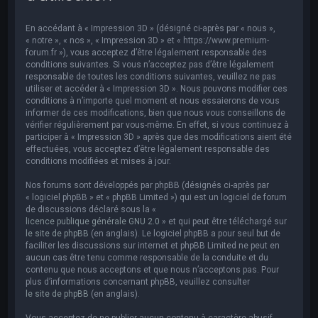
e
r
En accédant à « Impression 3D » (désigné ci-après par « nous »,
c
« notre », « nos », « Impression 3D » et « https://www.premium-
forum.fr »), vous acceptez d’être légalement responsable des
h
conditions suivantes. Si vous n’acceptez pas d’être légalement
responsable de toutes les conditions suivantes, veuillez ne pas
e
utiliser et accéder à « Impression 3D ». Nous pouvons modifier ces
r
conditions à n’importe quel moment et nous essaierons de vous
informer de ces modifications, bien que nous vous conseillons de
vérifier régulièrement par vous-même. En effet, si vous continuez à
participer à « Impression 3D » après que des modifications aient été
effectuées, vous acceptez d’être légalement responsable des
conditions modifiées et mises à jour.
Nos forums sont développés par phpBB (désignés ci-après par
« logiciel phpBB » et « phpBB Limited ») qui est un logiciel de forum
de discussions déclaré sous la «
licence publique générale GNU 2.0
» et qui peut être téléchargé sur
le site de phpBB
(en anglais). Le logiciel phpBB a pour seul but de
faciliter les discussions sur internet et phpBB Limited ne peut en
aucun cas être tenu comme responsable de la conduite et du
contenu que nous acceptons et que nous n’acceptons pas. Pour
plus d’informations concernant phpBB, veuillez consulter
le site de phpBB
(en anglais).
Vous acceptez de ne publier aucun contenu à caractère abusif,