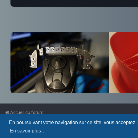
Accueil du forum
En poursuivant votre navigation sur ce site, vous acceptez 
Powered by
phpBB
™
En savoir plus…
Traduction française officielle
©
Qiaeru