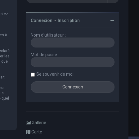
eptez
Connexion
•
Inscription
Nom d’utilisateur :
es à
éclaré
Mot de passe :
er les
t que
Se souvenir de moi
ait
eur
ous
e quel
Gallerie
Carte