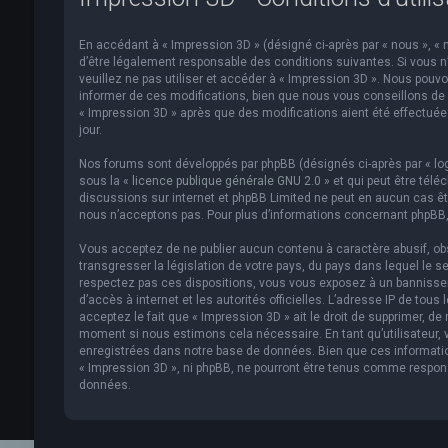
En accédant à « Impression 3D » (désigné ci-après par « nous », « n
d’être légalement responsable des conditions suivantes. Si vous n
veuillez ne pas utiliser et accéder à « Impression 3D ». Nous pou
informer de ces modifications, bien que nous vous conseillons de v
« Impression 3D » après que des modifications aient été effectué
jour.
Nos forums sont développés par phpBB (désignés ci-après par « logi
sous la «
licence publique générale GNU 2.0
» et qui peut être télé
discussions sur internet et phpBB Limited ne peut en aucun cas 
nous n’acceptons pas. Pour plus d’informations concernant phpBB,
Vous acceptez de ne publier aucun contenu à caractère abusif, obs
transgresser la législation de votre pays, du pays dans lequel le s
respectez pas ces dispositions, vous vous exposez à un bannissemen
d’accès à internet et les autorités officielles. L’adresse IP de to
acceptez le fait que « Impression 3D » ait le droit de supprimer, de
moment si nous estimons cela nécessaire. En tant qu’utilisateur,
enregistrées dans notre base de données. Bien que ces informatio
« Impression 3D », ni phpBB, ne pourront être tenus comme respon
données.