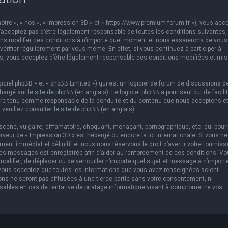
otre », « nos », « Impression 3D » et « https://www.premium-forum.fr »), vous acc
’acceptez pas d’être légalement responsable de toutes les conditions suivantes,
vons modifier ces conditions à n’importe quel moment et nous essaierons de vous
érifier régulièrement par vous-même. En effet, si vous continuez à participer à
es, vous acceptez d’être légalement responsable des conditions modifiées et mis
ciel phpBB » et « phpBB Limited ») qui est un logiciel de forum de discussions d
chargé sur
le site de phpBB
(en anglais). Le logiciel phpBB a pour seul but de facilit
être tenu comme responsable de la conduite et du contenu que nous acceptons e
 veuillez consulter
le site de phpBB
(en anglais).
cène, vulgaire, diffamatoire, choquant, menaçant, pornographique, etc. qui pourr
erveur de « Impression 3D » est hébergé ou encore la loi internationale. Si vous ne
t immédiat et définitif et nous nous réservons le droit d’avertir votre fourniss
us les messages est enregistrée afin d’aider au renforcement de ces conditions. V
 modifier, de déplacer ou de verrouiller n’importe quel sujet et message à n’import
 vous acceptez que toutes les informations que vous avez renseignées soient
ns ne seront pas diffusées à une tierce partie sans votre consentement, ni
sables en cas de tentative de piratage informatique visant à compromettre vos