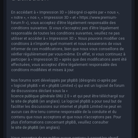
e
r
En accédant à « Impression 3D » (désigné ci-après par « nous »,
c
« notre », « nos », « Impression 3D » et « https://www.premium-
forum.fr »), vous acceptez d’être légalement responsable des
h
conditions suivantes. Si vous n’acceptez pas d’être légalement
responsable de toutes les conditions suivantes, veuillez ne pas
e
utiliser et accéder à « Impression 3D ». Nous pouvons modifier ces
r
conditions à n’importe quel moment et nous essaierons de vous
informer de ces modifications, bien que nous vous conseillons de
vérifier régulièrement par vous-même. En effet, si vous continuez à
participer à « Impression 3D » après que des modifications aient été
effectuées, vous acceptez d’être légalement responsable des
conditions modifiées et mises à jour.
Nos forums sont développés par phpBB (désignés ci-après par
« logiciel phpBB » et « phpBB Limited ») qui est un logiciel de forum
de discussions déclaré sous la «
licence publique générale GNU 2.0
» et qui peut être téléchargé sur
le site de phpBB
(en anglais). Le logiciel phpBB a pour seul but de
faciliter les discussions sur internet et phpBB Limited ne peut en
aucun cas être tenu comme responsable de la conduite et du
contenu que nous acceptons et que nous n’acceptons pas. Pour
plus d’informations concernant phpBB, veuillez consulter
le site de phpBB
(en anglais).
Vous acceptez de ne publier aucun contenu à caractère abusif,