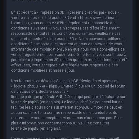
e
r
En accédant à « Impression 3D » (désigné ci-après par « nous »,
c
« notre », « nos », « Impression 3D » et « https://www.premium-
forum.fr »), vous acceptez d’être légalement responsable des
h
conditions suivantes. Si vous n’acceptez pas d’être légalement
responsable de toutes les conditions suivantes, veuillez ne pas
e
utiliser et accéder à « Impression 3D ». Nous pouvons modifier ces
r
conditions à n’importe quel moment et nous essaierons de vous
informer de ces modifications, bien que nous vous conseillons de
vérifier régulièrement par vous-même. En effet, si vous continuez à
participer à « Impression 3D » après que des modifications aient été
effectuées, vous acceptez d’être légalement responsable des
conditions modifiées et mises à jour.
Nos forums sont développés par phpBB (désignés ci-après par
« logiciel phpBB » et « phpBB Limited ») qui est un logiciel de forum
de discussions déclaré sous la «
licence publique générale GNU 2.0
» et qui peut être téléchargé sur
le site de phpBB
(en anglais). Le logiciel phpBB a pour seul but de
faciliter les discussions sur internet et phpBB Limited ne peut en
aucun cas être tenu comme responsable de la conduite et du
contenu que nous acceptons et que nous n’acceptons pas. Pour
plus d’informations concernant phpBB, veuillez consulter
le site de phpBB
(en anglais).
Vous acceptez de ne publier aucun contenu à caractère abusif,