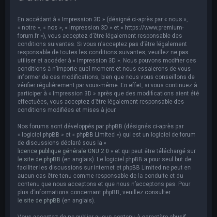
e
r
En accédant à « Impression 3D » (désigné ci-après par « nous »,
c
« notre », « nos », « Impression 3D » et « https://www.premium-
forum.fr »), vous acceptez d’être légalement responsable des
h
conditions suivantes. Si vous n’acceptez pas d’être légalement
responsable de toutes les conditions suivantes, veuillez ne pas
e
utiliser et accéder à « Impression 3D ». Nous pouvons modifier ces
r
conditions à n’importe quel moment et nous essaierons de vous
informer de ces modifications, bien que nous vous conseillons de
vérifier régulièrement par vous-même. En effet, si vous continuez à
participer à « Impression 3D » après que des modifications aient été
effectuées, vous acceptez d’être légalement responsable des
conditions modifiées et mises à jour.
Nos forums sont développés par phpBB (désignés ci-après par
« logiciel phpBB » et « phpBB Limited ») qui est un logiciel de forum
de discussions déclaré sous la «
licence publique générale GNU 2.0
» et qui peut être téléchargé sur
le site de phpBB
(en anglais). Le logiciel phpBB a pour seul but de
faciliter les discussions sur internet et phpBB Limited ne peut en
aucun cas être tenu comme responsable de la conduite et du
contenu que nous acceptons et que nous n’acceptons pas. Pour
plus d’informations concernant phpBB, veuillez consulter
le site de phpBB
(en anglais).
Vous acceptez de ne publier aucun contenu à caractère abusif,