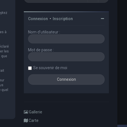
eptez
Connexion
•
Inscription
Nom d’utilisateur :
es à
éclaré
Mot de passe :
er les
t que
Se souvenir de moi
ait
eur
ous
e quel
Gallerie
Carte