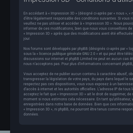
En accédant à « Impression 3D » (désigné ci-après par « nous », « n
d’être légalement responsable des conditions suivantes. Si vous n
veuillez ne pas utiliser et accéder à « Impression 3D ». Nous pou
informer de ces modifications, bien que nous vous conseillons de v
« Impression 3D » après que des modifications aient été effectué
jour.
Nos forums sont développés par phpBB (désignés ci-après par « logi
sous la «
licence publique générale GNU 2.0
» et qui peut être télé
discussions sur internet et phpBB Limited ne peut en aucun cas 
nous n’acceptons pas. Pour plus d’informations concernant phpBB,
Vous acceptez de ne publier aucun contenu à caractère abusif, obs
transgresser la législation de votre pays, du pays dans lequel le s
respectez pas ces dispositions, vous vous exposez à un bannissemen
d’accès à internet et les autorités officielles. L’adresse IP de to
acceptez le fait que « Impression 3D » ait le droit de supprimer, de
moment si nous estimons cela nécessaire. En tant qu’utilisateur,
enregistrées dans notre base de données. Bien que ces informatio
« Impression 3D », ni phpBB, ne pourront être tenus comme respon
données.