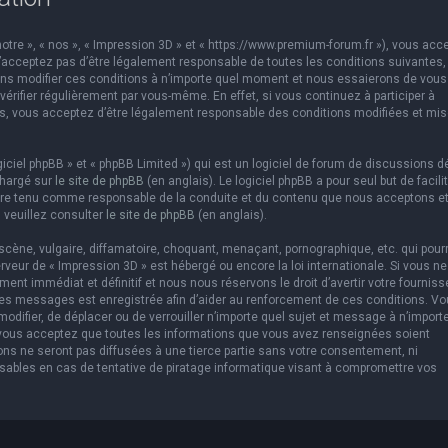
otre », « nos », « Impression 3D » et « https://www.premium-forum.fr »), vous acc
’acceptez pas d’être légalement responsable de toutes les conditions suivantes,
vons modifier ces conditions à n’importe quel moment et nous essaierons de vous
érifier régulièrement par vous-même. En effet, si vous continuez à participer à
es, vous acceptez d’être légalement responsable des conditions modifiées et mis
ciel phpBB » et « phpBB Limited ») qui est un logiciel de forum de discussions d
chargé sur
le site de phpBB
(en anglais). Le logiciel phpBB a pour seul but de facilit
être tenu comme responsable de la conduite et du contenu que nous acceptons e
 veuillez consulter
le site de phpBB
(en anglais).
cène, vulgaire, diffamatoire, choquant, menaçant, pornographique, etc. qui pourr
erveur de « Impression 3D » est hébergé ou encore la loi internationale. Si vous ne
t immédiat et définitif et nous nous réservons le droit d’avertir votre fourniss
us les messages est enregistrée afin d’aider au renforcement de ces conditions. V
 modifier, de déplacer ou de verrouiller n’importe quel sujet et message à n’import
 vous acceptez que toutes les informations que vous avez renseignées soient
ns ne seront pas diffusées à une tierce partie sans votre consentement, ni
sables en cas de tentative de piratage informatique visant à compromettre vos