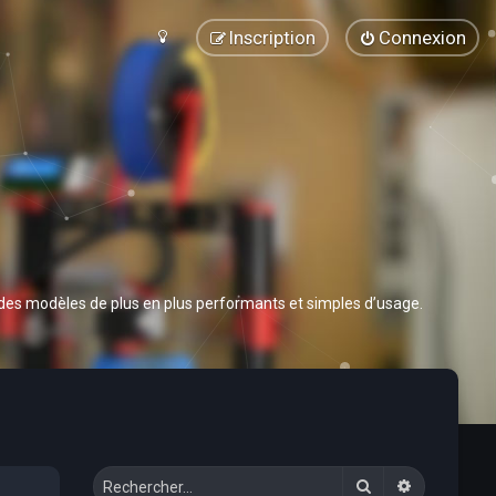
Inscription
Connexion
 des modèles de plus en plus performants et simples d’usage.
Rechercher
Recherche 