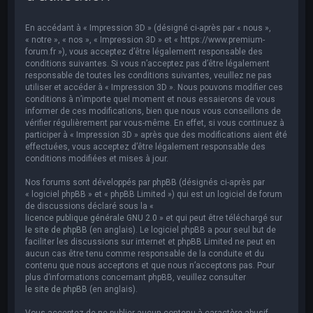
e
r
En accédant à « Impression 3D » (désigné ci-après par « nous »,
c
« notre », « nos », « Impression 3D » et « https://www.premium-
forum.fr »), vous acceptez d’être légalement responsable des
h
conditions suivantes. Si vous n’acceptez pas d’être légalement
responsable de toutes les conditions suivantes, veuillez ne pas
e
utiliser et accéder à « Impression 3D ». Nous pouvons modifier ces
r
conditions à n’importe quel moment et nous essaierons de vous
informer de ces modifications, bien que nous vous conseillons de
vérifier régulièrement par vous-même. En effet, si vous continuez à
participer à « Impression 3D » après que des modifications aient été
effectuées, vous acceptez d’être légalement responsable des
conditions modifiées et mises à jour.
Nos forums sont développés par phpBB (désignés ci-après par
« logiciel phpBB » et « phpBB Limited ») qui est un logiciel de forum
de discussions déclaré sous la «
licence publique générale GNU 2.0
» et qui peut être téléchargé sur
le site de phpBB
(en anglais). Le logiciel phpBB a pour seul but de
faciliter les discussions sur internet et phpBB Limited ne peut en
aucun cas être tenu comme responsable de la conduite et du
contenu que nous acceptons et que nous n’acceptons pas. Pour
plus d’informations concernant phpBB, veuillez consulter
le site de phpBB
(en anglais).
Vous acceptez de ne publier aucun contenu à caractère abusif,