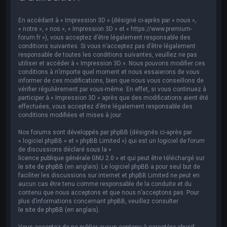
e
r
En accédant à « Impression 3D » (désigné ci-après par « nous »,
c
« notre », « nos », « Impression 3D » et « https://www.premium-
forum.fr »), vous acceptez d’être légalement responsable des
h
conditions suivantes. Si vous n’acceptez pas d’être légalement
responsable de toutes les conditions suivantes, veuillez ne pas
e
utiliser et accéder à « Impression 3D ». Nous pouvons modifier ces
r
conditions à n’importe quel moment et nous essaierons de vous
informer de ces modifications, bien que nous vous conseillons de
vérifier régulièrement par vous-même. En effet, si vous continuez à
participer à « Impression 3D » après que des modifications aient été
effectuées, vous acceptez d’être légalement responsable des
conditions modifiées et mises à jour.
Nos forums sont développés par phpBB (désignés ci-après par
« logiciel phpBB » et « phpBB Limited ») qui est un logiciel de forum
de discussions déclaré sous la «
licence publique générale GNU 2.0
» et qui peut être téléchargé sur
le site de phpBB
(en anglais). Le logiciel phpBB a pour seul but de
faciliter les discussions sur internet et phpBB Limited ne peut en
aucun cas être tenu comme responsable de la conduite et du
contenu que nous acceptons et que nous n’acceptons pas. Pour
plus d’informations concernant phpBB, veuillez consulter
le site de phpBB
(en anglais).
Vous acceptez de ne publier aucun contenu à caractère abusif,