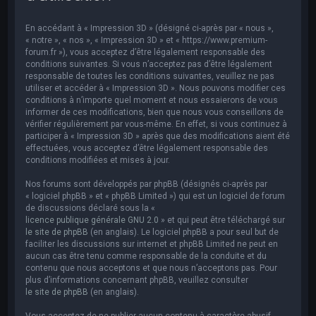
e
r
En accédant à « Impression 3D » (désigné ci-après par « nous »,
c
« notre », « nos », « Impression 3D » et « https://www.premium-
forum.fr »), vous acceptez d’être légalement responsable des
h
conditions suivantes. Si vous n’acceptez pas d’être légalement
responsable de toutes les conditions suivantes, veuillez ne pas
e
utiliser et accéder à « Impression 3D ». Nous pouvons modifier ces
r
conditions à n’importe quel moment et nous essaierons de vous
informer de ces modifications, bien que nous vous conseillons de
vérifier régulièrement par vous-même. En effet, si vous continuez à
participer à « Impression 3D » après que des modifications aient été
effectuées, vous acceptez d’être légalement responsable des
conditions modifiées et mises à jour.
Nos forums sont développés par phpBB (désignés ci-après par
« logiciel phpBB » et « phpBB Limited ») qui est un logiciel de forum
de discussions déclaré sous la «
licence publique générale GNU 2.0
» et qui peut être téléchargé sur
le site de phpBB
(en anglais). Le logiciel phpBB a pour seul but de
faciliter les discussions sur internet et phpBB Limited ne peut en
aucun cas être tenu comme responsable de la conduite et du
contenu que nous acceptons et que nous n’acceptons pas. Pour
plus d’informations concernant phpBB, veuillez consulter
le site de phpBB
(en anglais).
Vous acceptez de ne publier aucun contenu à caractère abusif,