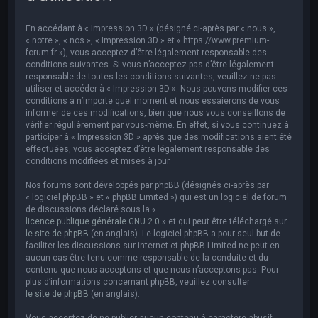
e
r
En accédant à « Impression 3D » (désigné ci-après par « nous »,
c
« notre », « nos », « Impression 3D » et « https://www.premium-
forum.fr »), vous acceptez d’être légalement responsable des
h
conditions suivantes. Si vous n’acceptez pas d’être légalement
responsable de toutes les conditions suivantes, veuillez ne pas
e
utiliser et accéder à « Impression 3D ». Nous pouvons modifier ces
r
conditions à n’importe quel moment et nous essaierons de vous
informer de ces modifications, bien que nous vous conseillons de
vérifier régulièrement par vous-même. En effet, si vous continuez à
participer à « Impression 3D » après que des modifications aient été
effectuées, vous acceptez d’être légalement responsable des
conditions modifiées et mises à jour.
Nos forums sont développés par phpBB (désignés ci-après par
« logiciel phpBB » et « phpBB Limited ») qui est un logiciel de forum
de discussions déclaré sous la «
licence publique générale GNU 2.0
» et qui peut être téléchargé sur
le site de phpBB
(en anglais). Le logiciel phpBB a pour seul but de
faciliter les discussions sur internet et phpBB Limited ne peut en
aucun cas être tenu comme responsable de la conduite et du
contenu que nous acceptons et que nous n’acceptons pas. Pour
plus d’informations concernant phpBB, veuillez consulter
le site de phpBB
(en anglais).
Vous acceptez de ne publier aucun contenu à caractère abusif,