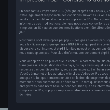
En accédant à « Impression 3D » (désigné ci-après par « nous », « n
d’être légalement responsable des conditions suivantes. Si vous n
veuillez ne pas utiliser et accéder à « Impression 3D ». Nous pou
informer de ces modifications, bien que nous vous conseillons de v
« Impression 3D » après que des modifications aient été effectué
jour.
Nos forums sont développés par phpBB (désignés ci-après par « logi
sous la «
licence publique générale GNU 2.0
» et qui peut être télé
discussions sur internet et phpBB Limited ne peut en aucun cas 
nous n’acceptons pas. Pour plus d’informations concernant phpBB,
Vous acceptez de ne publier aucun contenu à caractère abusif, obs
transgresser la législation de votre pays, du pays dans lequel le s
respectez pas ces dispositions, vous vous exposez à un bannissemen
d’accès à internet et les autorités officielles. L’adresse IP de to
acceptez le fait que « Impression 3D » ait le droit de supprimer, de
moment si nous estimons cela nécessaire. En tant qu’utilisateur,
enregistrées dans notre base de données. Bien que ces informatio
« Impression 3D », ni phpBB, ne pourront être tenus comme respon
données.