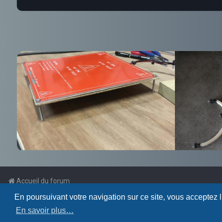
Accueil du forum
En poursuivant votre navigation sur ce site, vous acceptez 
Powered by
phpBB
™
En savoir plus…
Traduction française officielle
©
Qiaeru