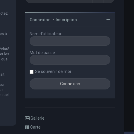
eptez
Connexion
•
Inscription
Nom d’utilisateur :
es à
éclaré
Mot de passe :
er les
t que
Se souvenir de moi
ait
eur
ous
e quel
Gallerie
Carte