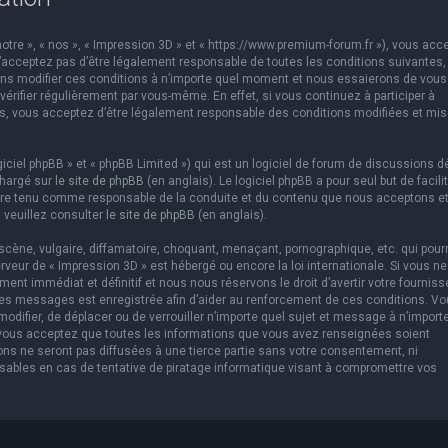
otre », « nos », « Impression 3D » et « https://www.premium-forum.fr »), vous acc
’acceptez pas d’être légalement responsable de toutes les conditions suivantes,
vons modifier ces conditions à n’importe quel moment et nous essaierons de vous
érifier régulièrement par vous-même. En effet, si vous continuez à participer à
es, vous acceptez d’être légalement responsable des conditions modifiées et mis
ciel phpBB » et « phpBB Limited ») qui est un logiciel de forum de discussions d
chargé sur
le site de phpBB
(en anglais). Le logiciel phpBB a pour seul but de facilit
être tenu comme responsable de la conduite et du contenu que nous acceptons e
 veuillez consulter
le site de phpBB
(en anglais).
cène, vulgaire, diffamatoire, choquant, menaçant, pornographique, etc. qui pourr
erveur de « Impression 3D » est hébergé ou encore la loi internationale. Si vous ne
t immédiat et définitif et nous nous réservons le droit d’avertir votre fourniss
us les messages est enregistrée afin d’aider au renforcement de ces conditions. V
 modifier, de déplacer ou de verrouiller n’importe quel sujet et message à n’import
 vous acceptez que toutes les informations que vous avez renseignées soient
ns ne seront pas diffusées à une tierce partie sans votre consentement, ni
sables en cas de tentative de piratage informatique visant à compromettre vos