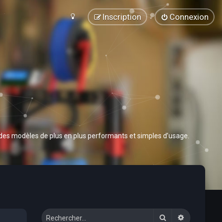
Inscription
Connexion
 des modèles de plus en plus performants et simples d’usage.
Rechercher
Recherche 