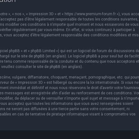
otre », « nos », « Impression 3D » et « https://www.premium-forum.fr »), vous acc
’acceptez pas d’être légalement responsable de toutes les conditions suivantes,
vons modifier ces conditions à n’importe quel moment et nous essaierons de vous
érifier régulièrement par vous-même. En effet, si vous continuez à participer à
es, vous acceptez d’être légalement responsable des conditions modifiées et mis
ciel phpBB » et « phpBB Limited ») qui est un logiciel de forum de discussions d
chargé sur
le site de phpBB
(en anglais). Le logiciel phpBB a pour seul but de facilit
être tenu comme responsable de la conduite et du contenu que nous acceptons e
 veuillez consulter
le site de phpBB
(en anglais).
cène, vulgaire, diffamatoire, choquant, menaçant, pornographique, etc. qui pourr
erveur de « Impression 3D » est hébergé ou encore la loi internationale. Si vous ne
t immédiat et définitif et nous nous réservons le droit d’avertir votre fourniss
us les messages est enregistrée afin d’aider au renforcement de ces conditions. V
 modifier, de déplacer ou de verrouiller n’importe quel sujet et message à n’import
 vous acceptez que toutes les informations que vous avez renseignées soient
ns ne seront pas diffusées à une tierce partie sans votre consentement, ni
sables en cas de tentative de piratage informatique visant à compromettre vos