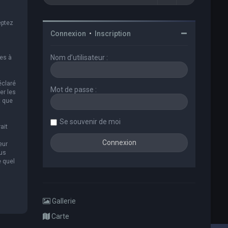
eptez
Connexion
•
Inscription
Nom d’utilisateur :
es à
éclaré
Mot de passe :
er les
t que
Se souvenir de moi
ait
eur
ous
e quel
Gallerie
Carte