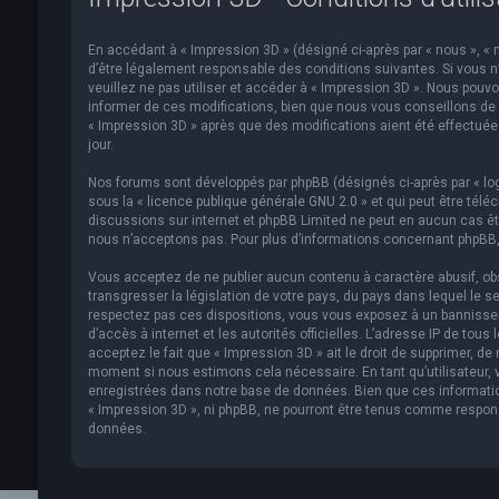
En accédant à « Impression 3D » (désigné ci-après par « nous », « n
d’être légalement responsable des conditions suivantes. Si vous n
veuillez ne pas utiliser et accéder à « Impression 3D ». Nous pou
informer de ces modifications, bien que nous vous conseillons de v
« Impression 3D » après que des modifications aient été effectué
jour.
Nos forums sont développés par phpBB (désignés ci-après par « logi
sous la «
licence publique générale GNU 2.0
» et qui peut être télé
discussions sur internet et phpBB Limited ne peut en aucun cas 
nous n’acceptons pas. Pour plus d’informations concernant phpBB,
Vous acceptez de ne publier aucun contenu à caractère abusif, obs
transgresser la législation de votre pays, du pays dans lequel le s
respectez pas ces dispositions, vous vous exposez à un bannissemen
d’accès à internet et les autorités officielles. L’adresse IP de to
acceptez le fait que « Impression 3D » ait le droit de supprimer, de
moment si nous estimons cela nécessaire. En tant qu’utilisateur,
enregistrées dans notre base de données. Bien que ces informatio
« Impression 3D », ni phpBB, ne pourront être tenus comme respon
données.