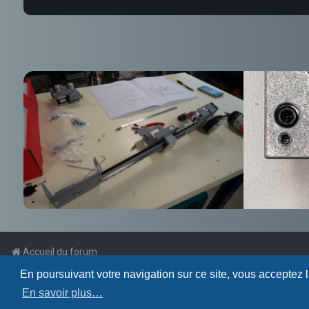
Accueil du forum
En poursuivant votre navigation sur ce site, vous acceptez 
Powered by
phpBB
™
En savoir plus…
Traduction française officielle
©
Qiaeru