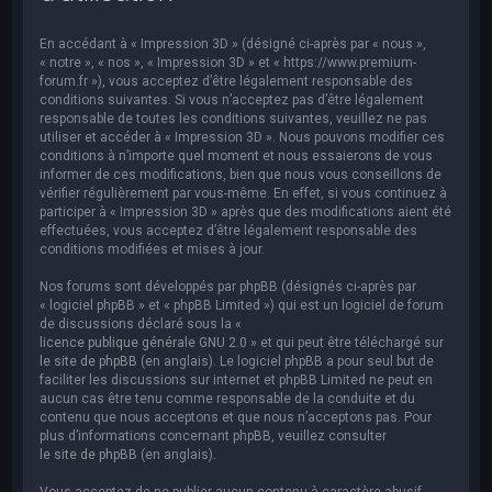
e
r
En accédant à « Impression 3D » (désigné ci-après par « nous »,
c
« notre », « nos », « Impression 3D » et « https://www.premium-
forum.fr »), vous acceptez d’être légalement responsable des
h
conditions suivantes. Si vous n’acceptez pas d’être légalement
responsable de toutes les conditions suivantes, veuillez ne pas
e
utiliser et accéder à « Impression 3D ». Nous pouvons modifier ces
r
conditions à n’importe quel moment et nous essaierons de vous
informer de ces modifications, bien que nous vous conseillons de
vérifier régulièrement par vous-même. En effet, si vous continuez à
participer à « Impression 3D » après que des modifications aient été
effectuées, vous acceptez d’être légalement responsable des
conditions modifiées et mises à jour.
Nos forums sont développés par phpBB (désignés ci-après par
« logiciel phpBB » et « phpBB Limited ») qui est un logiciel de forum
de discussions déclaré sous la «
licence publique générale GNU 2.0
» et qui peut être téléchargé sur
le site de phpBB
(en anglais). Le logiciel phpBB a pour seul but de
faciliter les discussions sur internet et phpBB Limited ne peut en
aucun cas être tenu comme responsable de la conduite et du
contenu que nous acceptons et que nous n’acceptons pas. Pour
plus d’informations concernant phpBB, veuillez consulter
le site de phpBB
(en anglais).
Vous acceptez de ne publier aucun contenu à caractère abusif,