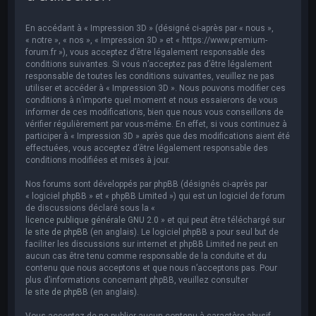
e
r
En accédant à « Impression 3D » (désigné ci-après par « nous »,
c
« notre », « nos », « Impression 3D » et « https://www.premium-
forum.fr »), vous acceptez d’être légalement responsable des
h
conditions suivantes. Si vous n’acceptez pas d’être légalement
responsable de toutes les conditions suivantes, veuillez ne pas
e
utiliser et accéder à « Impression 3D ». Nous pouvons modifier ces
r
conditions à n’importe quel moment et nous essaierons de vous
informer de ces modifications, bien que nous vous conseillons de
vérifier régulièrement par vous-même. En effet, si vous continuez à
participer à « Impression 3D » après que des modifications aient été
effectuées, vous acceptez d’être légalement responsable des
conditions modifiées et mises à jour.
Nos forums sont développés par phpBB (désignés ci-après par
« logiciel phpBB » et « phpBB Limited ») qui est un logiciel de forum
de discussions déclaré sous la «
licence publique générale GNU 2.0
» et qui peut être téléchargé sur
le site de phpBB
(en anglais). Le logiciel phpBB a pour seul but de
faciliter les discussions sur internet et phpBB Limited ne peut en
aucun cas être tenu comme responsable de la conduite et du
contenu que nous acceptons et que nous n’acceptons pas. Pour
plus d’informations concernant phpBB, veuillez consulter
le site de phpBB
(en anglais).
Vous acceptez de ne publier aucun contenu à caractère abusif,